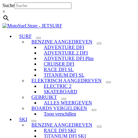
Ga
Suche
naar
×
de
inhoud
SURF
BENZINE AANGEDREVEN
ADVENTURE DFI
ADVENTURE 2 DFI
ADVENTURE DFI Plus
CRUISER DFI
RACE DFI SL
TITANIUM DFI SL
ELEKTRISCH AANGEDREVEN
ELECTRIC 2
SKATEBOARD
GEBRUIKT
ALLES WEERGEVEN
BOARDS VERGELIJKEN
Toon verschillen
SKI
BENZINE AANGEDREVEN
RACE DFI SKI
TiTANIUM DFI SKI