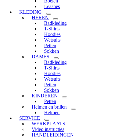
Boeien
Leashes
KLEDING
HEREN
Badkleding
T-Shirts
Hoodies
Wetsuits
Petten
Sokken
DAMES
Badkleding
T-Shirts
Hoodies
Wetsuits
Petten
Sokken
KINDEREN
Petten
Helmen en brillen
Helmen
SERVICE
WERKPLAATS
Video instructies
HANDLEIDINGEN