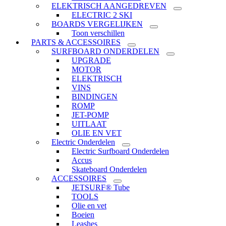
ELEKTRISCH AANGEDREVEN
ELECTRIC 2 SKI
BOARDS VERGELIJKEN
Toon verschillen
PARTS & ACCESSOIRES
SURFBOARD ONDERDELEN
UPGRADE
MOTOR
ELEKTRISCH
VINS
BINDINGEN
ROMP
JET-POMP
UITLAAT
OLIE EN VET
Electric Onderdelen
Electric Surfboard Onderdelen
Accus
Skateboard Onderdelen
ACCESSOIRES
JETSURF® Tube
TOOLS
Olie en vet
Boeien
Leashes