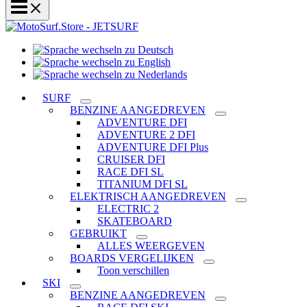
Sprache
Sprache
wechseln
wechseln
zu
Sprache
zu
Deutsch
wechseln
SURF
English
zu
BENZINE AANGEDREVEN
Nederlands
ADVENTURE DFI
ADVENTURE 2 DFI
ADVENTURE DFI Plus
CRUISER DFI
RACE DFI SL
TITANIUM DFI SL
ELEKTRISCH AANGEDREVEN
ELECTRIC 2
SKATEBOARD
GEBRUIKT
ALLES WEERGEVEN
BOARDS VERGELIJKEN
Toon verschillen
SKI
BENZINE AANGEDREVEN