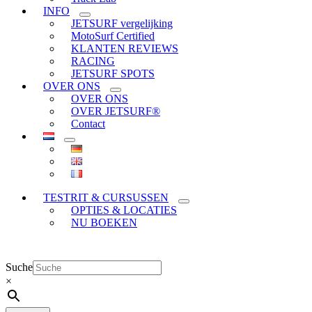
INFO
JETSURF vergelijking
MotoSurf Certified
KLANTEN REVIEWS
RACING
JETSURF SPOTS
OVER ONS
OVER ONS
OVER JETSURF®
Contact
TESTRIT & CURSUSSEN
OPTIES & LOCATIES
NU BOEKEN
Suche
×