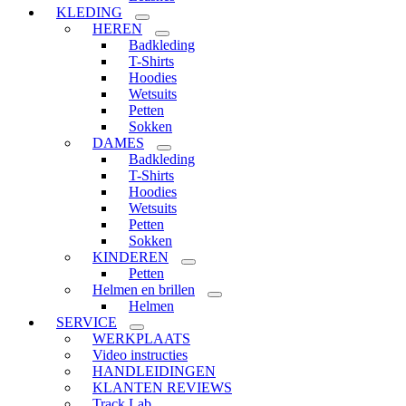
KLEDING
HEREN
Badkleding
T-Shirts
Hoodies
Wetsuits
Petten
Sokken
DAMES
Badkleding
T-Shirts
Hoodies
Wetsuits
Petten
Sokken
KINDEREN
Petten
Helmen en brillen
Helmen
SERVICE
WERKPLAATS
Video instructies
HANDLEIDINGEN
KLANTEN REVIEWS
Track Lab