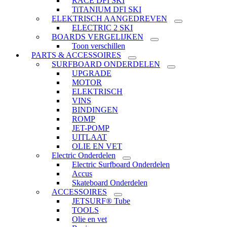
RACE DFI SKI
TiTANIUM DFI SKI
ELEKTRISCH AANGEDREVEN
ELECTRIC 2 SKI
BOARDS VERGELIJKEN
Toon verschillen
PARTS & ACCESSOIRES
SURFBOARD ONDERDELEN
UPGRADE
MOTOR
ELEKTRISCH
VINS
BINDINGEN
ROMP
JET-POMP
UITLAAT
OLIE EN VET
Electric Onderdelen
Electric Surfboard Onderdelen
Accus
Skateboard Onderdelen
ACCESSOIRES
JETSURF® Tube
TOOLS
Olie en vet