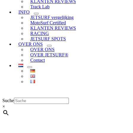
KLANTEN REVIEWS
Track Lab
INFO
JETSURF vergelijking
MotoSurf Certified
KLANTEN REVIEWS
RACING
JETSURF SPOTS
OVER ONS
OVER ONS
OVER JETSURF®
Contact
Suche
×