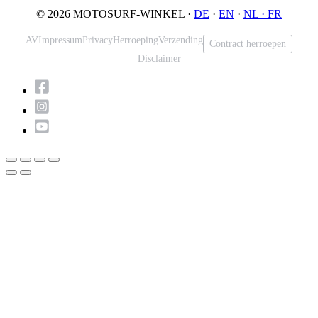
© 2026 MOTOSURF-WINKEL ·
DE
·
EN
·
NL ·
FR
AV
Impressum
Privacy
Herroeping
Verzending
Contract herroepen
Disclaimer
Scroll
naar
boven