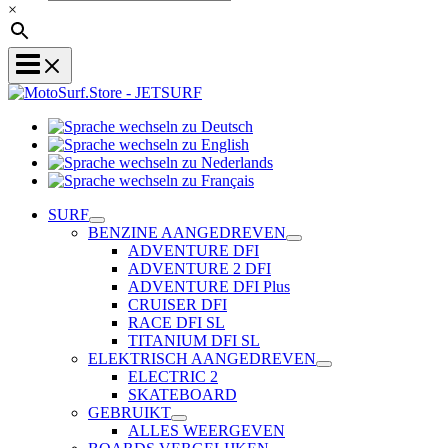
×
Sprache
Sprache
wechseln
wechseln
zu
Sprache
zu
Deutsch
Sprache
wechseln
English
wechseln
zu
SURF
zu
Nederlands
BENZINE AANGEDREVEN
Français
ADVENTURE DFI
ADVENTURE 2 DFI
ADVENTURE DFI Plus
CRUISER DFI
RACE DFI SL
TITANIUM DFI SL
ELEKTRISCH AANGEDREVEN
ELECTRIC 2
SKATEBOARD
GEBRUIKT
ALLES WEERGEVEN