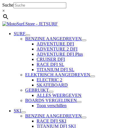
Ga
Suche
naar
×
de
inhoud
SURF
BENZINE AANGEDREVEN
ADVENTURE DFI
ADVENTURE 2 DFI
ADVENTURE DFI Plus
CRUISER DFI
RACE DFI SL
TITANIUM DFI SL
ELEKTRISCH AANGEDREVEN
ELECTRIC 2
SKATEBOARD
GEBRUIKT
ALLES WEERGEVEN
BOARDS VERGELIJKEN
Toon verschillen
SKI
BENZINE AANGEDREVEN
RACE DFI SKI
TiTANIUM DFI SKI