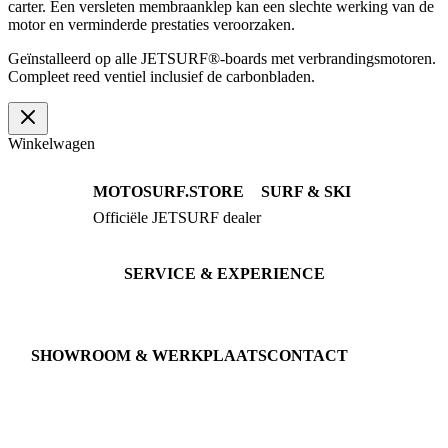
carter. Een versleten membraanklep kan een slechte werking van de
motor en verminderde prestaties veroorzaken.
Geïnstalleerd op alle JETSURF®-boards met verbrandingsmotoren.
Compleet reed ventiel inclusief de carbonbladen.
Winkelwagen
MOTOSURF.STORE
SURF & SKI
Officiële JETSURF dealer
JETSURF Boards
Advies · Testrit
JETSURF Ski
Gebruikte Boards
SERVICE & EXPERIENCE
Proefrit boeken
Onderhoud
JETSURF Spots
SHOWROOM & WERKPLAATS
CONTACT
An der Loher Mühle 4
Phone: +49 5731 7555676
32545 Bad Oeynhausen
Email: info@motosurf.store
Duitsland