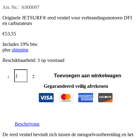
Art. Nr.: A000097
Originele JETSURF® reed ventiel voor verbrandingsmotoren DFI
en carburateurs
€
53,55
Includes 19% btw
plus
shipping
Beschikbaarheid:
3 op voorraad
Reed
-
+
Toevoegen aan winkelwagen
ventiel
aantal
Gegarandeerd veilig afrekenen
Beschrijving
De reed ventiel bevindt zich tussen de mengselvoorbereiding en het