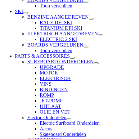
BOARDS VERGELIJKEN
Toon verschillen
SKI
BENZINE AANGEDREVEN
RACE DFI SKI
TiTANIUM DFI SKI
ELEKTRISCH AANGEDREVEN
ELECTRIC 2 SKI
BOARDS VERGELIJKEN
Toon verschillen
PARTS & ACCESSOIRES
SURFBOARD ONDERDELEN
UPGRADE
MOTOR
ELEKTRISCH
VINS
BINDINGEN
ROMP
JET-POMP
UITLAAT
OLIE EN VET
Electric Onderdelen
Electric Surfboard Onderdelen
Accus
Skateboard Onderdelen