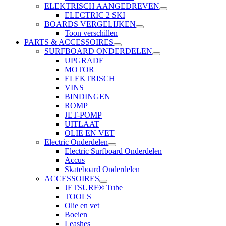
ELEKTRISCH AANGEDREVEN
ELECTRIC 2 SKI
BOARDS VERGELIJKEN
Toon verschillen
PARTS & ACCESSOIRES
SURFBOARD ONDERDELEN
UPGRADE
MOTOR
ELEKTRISCH
VINS
BINDINGEN
ROMP
JET-POMP
UITLAAT
OLIE EN VET
Electric Onderdelen
Electric Surfboard Onderdelen
Accus
Skateboard Onderdelen
ACCESSOIRES
JETSURF® Tube
TOOLS
Olie en vet
Boeien
Leashes