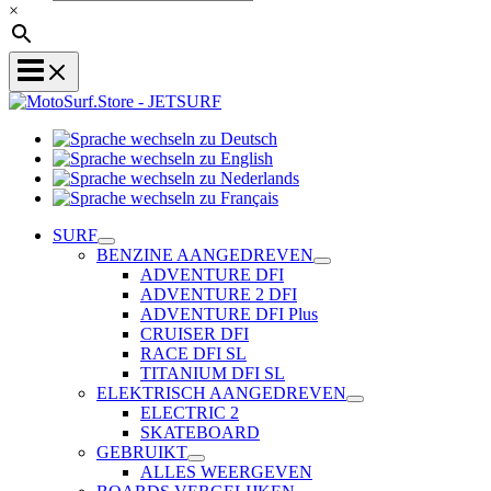
×
Sprache
Sprache
wechseln
wechseln
zu
Sprache
zu
Deutsch
Sprache
wechseln
English
wechseln
zu
SURF
zu
Nederlands
BENZINE AANGEDREVEN
Français
ADVENTURE DFI
ADVENTURE 2 DFI
ADVENTURE DFI Plus
CRUISER DFI
RACE DFI SL
TITANIUM DFI SL
ELEKTRISCH AANGEDREVEN
ELECTRIC 2
SKATEBOARD
GEBRUIKT
ALLES WEERGEVEN