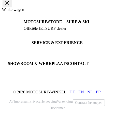
Winkelwagen
MOTOSURF.STORE
SURF & SKI
Officiële JETSURF dealer
JETSURF Boards
Advies · Testrit
JETSURF Ski
Gebruikte Boards
SERVICE & EXPERIENCE
Proefrit boeken
Onderhoud
JETSURF Spots
SHOWROOM & WERKPLAATS
CONTACT
An der Loher Mühle 4
Phone: +49 5731 7555676
32545 Bad Oeynhausen
Email: info@motosurf.store
Duitsland
© 2026 MOTOSURF-WINKEL ·
DE
·
EN
·
NL ·
FR
AV
Impressum
Privacy
Herroeping
Verzending
Contract herroepen
Disclaimer