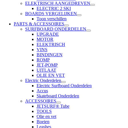
ELEKTRISCH AANGEDREVEN
ELECTRIC 2 SKI
BOARDS VERGELIJKEN
Toon verschillen
PARTS & ACCESSOIRES
SURFBOARD ONDERDELEN
UPGRADE
MOTOR
ELEKTRISCH
VINS
BINDINGEN
ROMP
JET-POMP
UITLAAT
OLIE EN VET
Electric Onderdelen
Electric Surfboard Onderdelen
Accus
Skateboard Onderdelen
ACCESSOIRES
JETSURF® Tube
TOOLS
Olie en vet
Boeien
Leashes