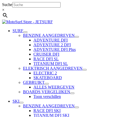
Ga
Suche
naar
×
de
inhoud
SURF
BENZINE AANGEDREVEN
ADVENTURE DFI
ADVENTURE 2 DFI
ADVENTURE DFI Plus
CRUISER DFI
RACE DFI SL
TITANIUM DFI SL
ELEKTRISCH AANGEDREVEN
ELECTRIC 2
SKATEBOARD
GEBRUIKT
ALLES WEERGEVEN
BOARDS VERGELIJKEN
Toon verschillen
SKI
BENZINE AANGEDREVEN
RACE DFI SKI
TiTANIUM DFI SKI