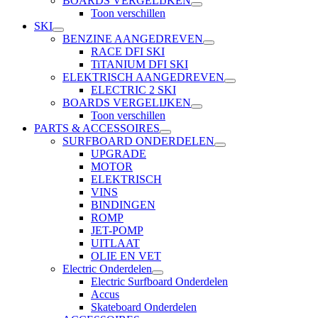
BOARDS VERGELIJKEN
Toon verschillen
SKI
BENZINE AANGEDREVEN
RACE DFI SKI
TiTANIUM DFI SKI
ELEKTRISCH AANGEDREVEN
ELECTRIC 2 SKI
BOARDS VERGELIJKEN
Toon verschillen
PARTS & ACCESSOIRES
SURFBOARD ONDERDELEN
UPGRADE
MOTOR
ELEKTRISCH
VINS
BINDINGEN
ROMP
JET-POMP
UITLAAT
OLIE EN VET
Electric Onderdelen
Electric Surfboard Onderdelen
Accus
Skateboard Onderdelen