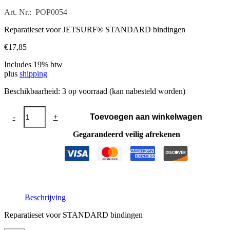
Art. Nr.: POP0054
Reparatieset voor JETSURF® STANDARD bindingen
€
17,85
Includes 19% btw
plus
shipping
Beschikbaarheid:
3 op voorraad (kan nabesteld worden)
Reparatieset
-
+
Toevoegen aan winkelwagen
STANDARD
aantal
Gegarandeerd veilig afrekenen
Beschrijving
Reparatieset voor STANDARD bindingen