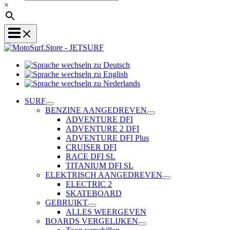
×
Sprache
Sprache
wechseln
wechseln
zu
Sprache
zu
Deutsch
wechseln
SURF
English
zu
BENZINE AANGEDREVEN
Nederlands
ADVENTURE DFI
ADVENTURE 2 DFI
ADVENTURE DFI Plus
CRUISER DFI
RACE DFI SL
TITANIUM DFI SL
ELEKTRISCH AANGEDREVEN
ELECTRIC 2
SKATEBOARD
GEBRUIKT
ALLES WEERGEVEN
BOARDS VERGELIJKEN