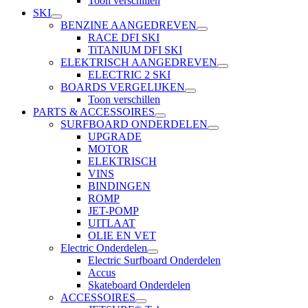
Toon verschillen
SKI
BENZINE AANGEDREVEN
RACE DFI SKI
TiTANIUM DFI SKI
ELEKTRISCH AANGEDREVEN
ELECTRIC 2 SKI
BOARDS VERGELIJKEN
Toon verschillen
PARTS & ACCESSOIRES
SURFBOARD ONDERDELEN
UPGRADE
MOTOR
ELEKTRISCH
VINS
BINDINGEN
ROMP
JET-POMP
UITLAAT
OLIE EN VET
Electric Onderdelen
Electric Surfboard Onderdelen
Accus
Skateboard Onderdelen
ACCESSOIRES