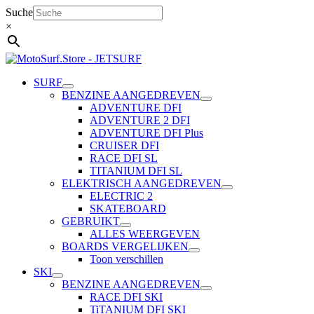
Ga
Suche
naar
×
de
inhoud
SURF
BENZINE AANGEDREVEN
ADVENTURE DFI
ADVENTURE 2 DFI
ADVENTURE DFI Plus
CRUISER DFI
RACE DFI SL
TITANIUM DFI SL
ELEKTRISCH AANGEDREVEN
ELECTRIC 2
SKATEBOARD
GEBRUIKT
ALLES WEERGEVEN
BOARDS VERGELIJKEN
Toon verschillen
SKI
BENZINE AANGEDREVEN
RACE DFI SKI
TiTANIUM DFI SKI