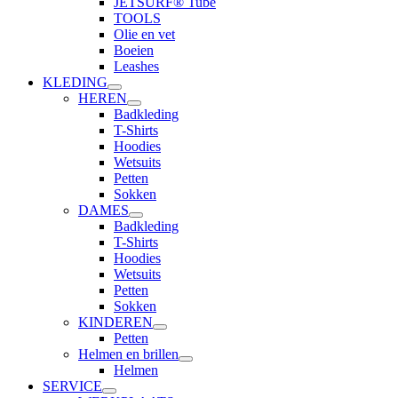
JETSURF® Tube
TOOLS
Olie en vet
Boeien
Leashes
KLEDING
HEREN
Badkleding
T-Shirts
Hoodies
Wetsuits
Petten
Sokken
DAMES
Badkleding
T-Shirts
Hoodies
Wetsuits
Petten
Sokken
KINDEREN
Petten
Helmen en brillen
Helmen
SERVICE