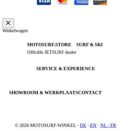
aantal
Winkelwagen
MOTOSURF.STORE
SURF & SKI
Officiële JETSURF dealer
JETSURF Boards
Advies · Testrit
JETSURF Ski
Gebruikte Boards
SERVICE & EXPERIENCE
Proefrit boeken
Onderhoud
JETSURF Spots
SHOWROOM & WERKPLAATS
CONTACT
An der Loher Mühle 4
Phone: +49 5731 7555676
32545 Bad Oeynhausen
Email: info@motosurf.store
Duitsland
© 2026 MOTOSURF-WINKEL ·
DE
·
EN
·
NL ·
FR