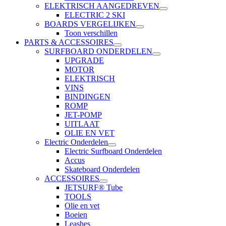
ELEKTRISCH AANGEDREVEN
ELECTRIC 2 SKI
BOARDS VERGELIJKEN
Toon verschillen
PARTS & ACCESSOIRES
SURFBOARD ONDERDELEN
UPGRADE
MOTOR
ELEKTRISCH
VINS
BINDINGEN
ROMP
JET-POMP
UITLAAT
OLIE EN VET
Electric Onderdelen
Electric Surfboard Onderdelen
Accus
Skateboard Onderdelen
ACCESSOIRES
JETSURF® Tube
TOOLS
Olie en vet
Boeien
Leashes