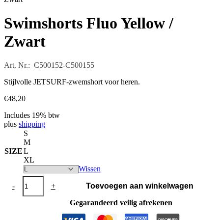
Swimshorts Fluo Yellow /
Zwart
Art. Nr.: C500152-C500155
Stijlvolle JETSURF-zwemshort voor heren.
€
48,20
Includes 19% btw
plus
shipping
S
M
SIZE
L
XL
Wissen
Swimshorts
-
+
Toevoegen aan winkelwagen
Fluo
Yellow
Gegarandeerd veilig afrekenen
/
Zwart