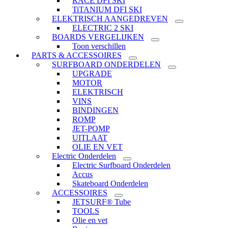
RACE DFI SKI
TiTANIUM DFI SKI
ELEKTRISCH AANGEDREVEN
ELECTRIC 2 SKI
BOARDS VERGELIJKEN
Toon verschillen
PARTS & ACCESSOIRES
SURFBOARD ONDERDELEN
UPGRADE
MOTOR
ELEKTRISCH
VINS
BINDINGEN
ROMP
JET-POMP
UITLAAT
OLIE EN VET
Electric Onderdelen
Electric Surfboard Onderdelen
Accus
Skateboard Onderdelen
ACCESSOIRES
JETSURF® Tube
TOOLS
Olie en vet