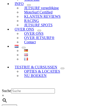
INFO
JETSURF vergelijking
MotoSurf Certified
KLANTEN REVIEWS
RACING
JETSURF SPOTS
OVER ONS
OVER ONS
OVER JETSURF®
Contact
TESTRIT & CURSUSSEN
OPTIES & LOCATIES
NU BOEKEN
Suche
×