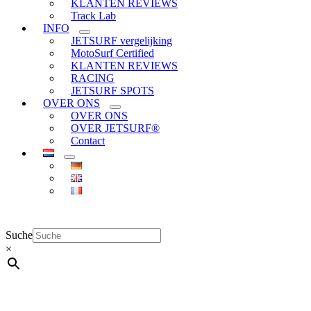
KLANTEN REVIEWS
Track Lab
INFO
JETSURF vergelijking
MotoSurf Certified
KLANTEN REVIEWS
RACING
JETSURF SPOTS
OVER ONS
OVER ONS
OVER JETSURF®
Contact
Suche
×