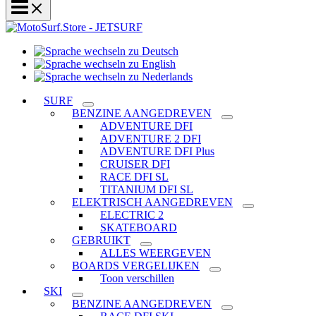
Sprache
Sprache
wechseln
wechseln
zu
Sprache
zu
Deutsch
wechseln
SURF
English
zu
BENZINE AANGEDREVEN
Nederlands
ADVENTURE DFI
ADVENTURE 2 DFI
ADVENTURE DFI Plus
CRUISER DFI
RACE DFI SL
TITANIUM DFI SL
ELEKTRISCH AANGEDREVEN
ELECTRIC 2
SKATEBOARD
GEBRUIKT
ALLES WEERGEVEN
BOARDS VERGELIJKEN
Toon verschillen
SKI
BENZINE AANGEDREVEN