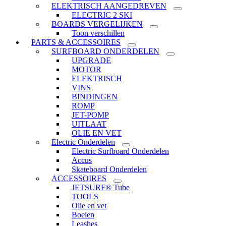
ELEKTRISCH AANGEDREVEN
ELECTRIC 2 SKI
BOARDS VERGELIJKEN
Toon verschillen
PARTS & ACCESSOIRES
SURFBOARD ONDERDELEN
UPGRADE
MOTOR
ELEKTRISCH
VINS
BINDINGEN
ROMP
JET-POMP
UITLAAT
OLIE EN VET
Electric Onderdelen
Electric Surfboard Onderdelen
Accus
Skateboard Onderdelen
ACCESSOIRES
JETSURF® Tube
TOOLS
Olie en vet
Boeien
Leashes