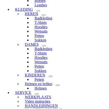
Boeien
Leashes
KLEDING
HEREN
Badkleding
T-Shirts
Hoodies
Wetsuits
Petten
Sokken
DAMES
Badkleding
T-Shirts
Hoodies
Wetsuits
Petten
Sokken
KINDEREN
Petten
Helmen en brillen
Helmen
SERVICE
WERKPLAATS
Video instructies
HANDLEIDINGEN