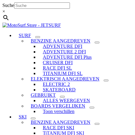
Ga
Suche
naar
×
de
inhoud
SURF
BENZINE AANGEDREVEN
ADVENTURE DFI
ADVENTURE 2 DFI
ADVENTURE DFI Plus
CRUISER DFI
RACE DFI SL
TITANIUM DFI SL
ELEKTRISCH AANGEDREVEN
ELECTRIC 2
SKATEBOARD
GEBRUIKT
ALLES WEERGEVEN
BOARDS VERGELIJKEN
Toon verschillen
SKI
BENZINE AANGEDREVEN
RACE DFI SKI
TiTANIUM DFI SKI