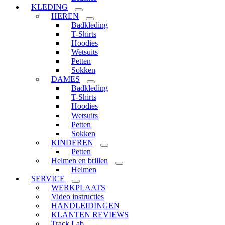
KLEDING
HEREN
Badkleding
T-Shirts
Hoodies
Wetsuits
Petten
Sokken
DAMES
Badkleding
T-Shirts
Hoodies
Wetsuits
Petten
Sokken
KINDEREN
Petten
Helmen en brillen
Helmen
SERVICE
WERKPLAATS
Video instructies
HANDLEIDINGEN
KLANTEN REVIEWS
Track Lab