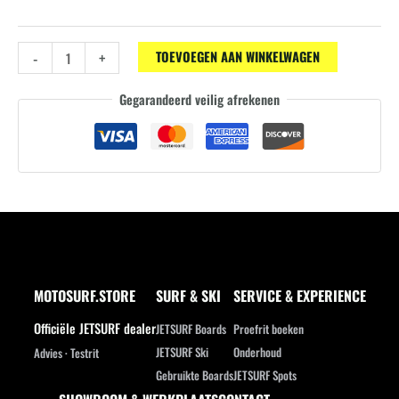
Swimwear
-
+
TOEVOEGEN AAN WINKELWAGEN
Zwempak
Gegarandeerd veilig afrekenen
Fluo
Orange
/
Zwart
aantal
MOTOSURF.STORE
SURF & SKI
SERVICE & EXPERIENCE
Officiële JETSURF dealer
JETSURF Boards
Proefrit boeken
JETSURF Ski
Onderhoud
Advies · Testrit
Gebruikte Boards
JETSURF Spots