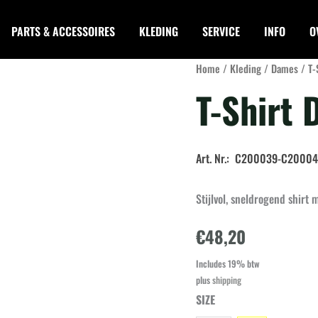
PARTS & ACCESSOIRES
KLEDING
SERVICE
INFO
O
Home
/
Kleding
/
Dames
/
T-
T-Shirt 
Art. Nr.: C200039-C20004
Stijlvol, sneldrogend shirt
€
48,20
Includes 19% btw
plus
shipping
SIZE