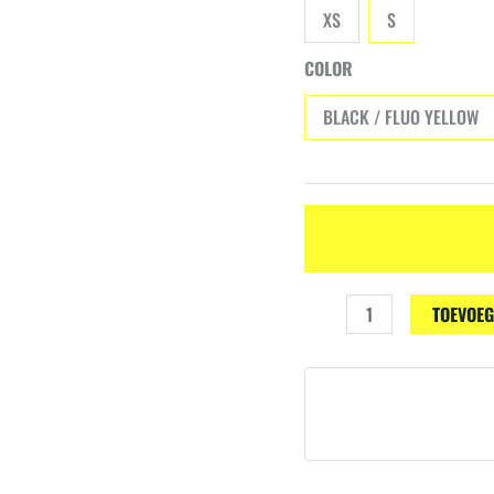
XS
S
COLOR
BLACK / FLUO YELLOW
T-
TOEVOEG
Shirt
DRYFIT
Long
Sleeve
aantal