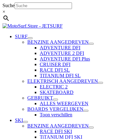
Ga
Suche
naar
×
de
inhoud
SURF
BENZINE AANGEDREVEN
ADVENTURE DFI
ADVENTURE 2 DFI
ADVENTURE DFI Plus
CRUISER DFI
RACE DFI SL
TITANIUM DFI SL
ELEKTRISCH AANGEDREVEN
ELECTRIC 2
SKATEBOARD
GEBRUIKT
ALLES WEERGEVEN
BOARDS VERGELIJKEN
Toon verschillen
SKI
BENZINE AANGEDREVEN
RACE DFI SKI
TiTANIUM DFI SKI