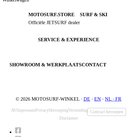
MOTOSURF.STORE
SURF & SKI
Officiële JETSURF dealer
JETSURF Boards
Advies · Testrit
JETSURF Ski
Gebruikte Boards
SERVICE & EXPERIENCE
Proefrit boeken
Onderhoud
JETSURF Spots
SHOWROOM & WERKPLAATS
CONTACT
An der Loher Mühle 4
Phone: +49 5731 7555676
32545 Bad Oeynhausen
Email: info@motosurf.store
Duitsland
© 2026 MOTOSURF-WINKEL ·
DE
·
EN
·
NL ·
FR
AV
Impressum
Privacy
Herroeping
Verzending
Contract herroepen
Disclaimer