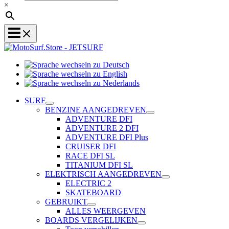
×
Sprache
Sprache
wechseln
wechseln
zu
Sprache
zu
Deutsch
wechseln
SURF
English
zu
BENZINE AANGEDREVEN
Nederlands
ADVENTURE DFI
ADVENTURE 2 DFI
ADVENTURE DFI Plus
CRUISER DFI
RACE DFI SL
TITANIUM DFI SL
ELEKTRISCH AANGEDREVEN
ELECTRIC 2
SKATEBOARD
GEBRUIKT
ALLES WEERGEVEN
BOARDS VERGELIJKEN