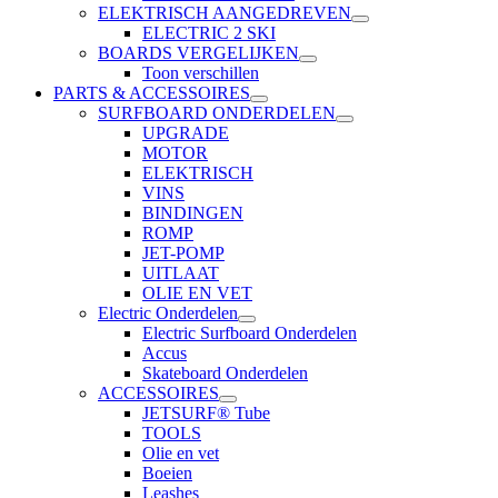
ELEKTRISCH AANGEDREVEN
ELECTRIC 2 SKI
BOARDS VERGELIJKEN
Toon verschillen
PARTS & ACCESSOIRES
SURFBOARD ONDERDELEN
UPGRADE
MOTOR
ELEKTRISCH
VINS
BINDINGEN
ROMP
JET-POMP
UITLAAT
OLIE EN VET
Electric Onderdelen
Electric Surfboard Onderdelen
Accus
Skateboard Onderdelen
ACCESSOIRES
JETSURF® Tube
TOOLS
Olie en vet
Boeien
Leashes