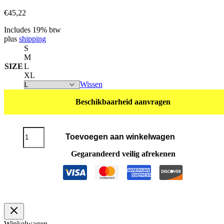
€
45,22
Includes 19% btw
plus
shipping
S
M
SIZE
L
XL
Wissen
Beschikbaarheid aanvragen
T-
Toevoegen aan winkelwagen
Shirt
POLO
Gegarandeerd veilig afrekenen
ZWART
aantal
Winkelwagen