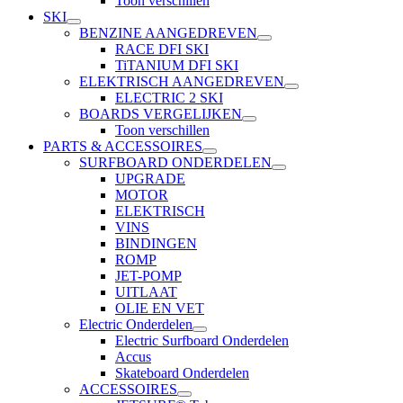
Toon verschillen
SKI
BENZINE AANGEDREVEN
RACE DFI SKI
TiTANIUM DFI SKI
ELEKTRISCH AANGEDREVEN
ELECTRIC 2 SKI
BOARDS VERGELIJKEN
Toon verschillen
PARTS & ACCESSOIRES
SURFBOARD ONDERDELEN
UPGRADE
MOTOR
ELEKTRISCH
VINS
BINDINGEN
ROMP
JET-POMP
UITLAAT
OLIE EN VET
Electric Onderdelen
Electric Surfboard Onderdelen
Accus
Skateboard Onderdelen
ACCESSOIRES