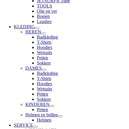
JETSURF® Tube
TOOLS
Olie en vet
Boeien
Leashes
KLEDING
HEREN
Badkleding
T-Shirts
Hoodies
Wetsuits
Petten
Sokken
DAMES
Badkleding
T-Shirts
Hoodies
Wetsuits
Petten
Sokken
KINDEREN
Petten
Helmen en brillen
Helmen
SERVICE