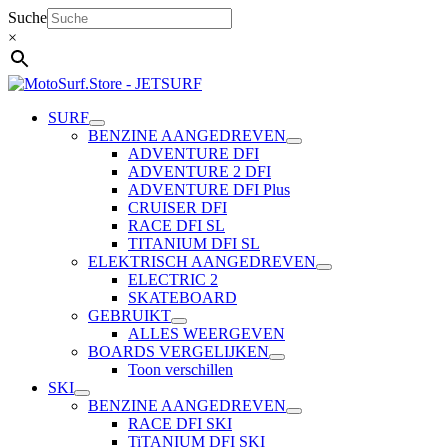
Ga
Suche
naar
×
de
inhoud
SURF
BENZINE AANGEDREVEN
ADVENTURE DFI
ADVENTURE 2 DFI
ADVENTURE DFI Plus
CRUISER DFI
RACE DFI SL
TITANIUM DFI SL
ELEKTRISCH AANGEDREVEN
ELECTRIC 2
SKATEBOARD
GEBRUIKT
ALLES WEERGEVEN
BOARDS VERGELIJKEN
Toon verschillen
SKI
BENZINE AANGEDREVEN
RACE DFI SKI
TiTANIUM DFI SKI