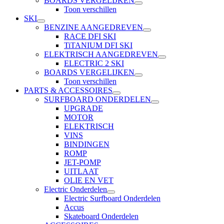
BOARDS VERGELIJKEN
Toon verschillen
SKI
BENZINE AANGEDREVEN
RACE DFI SKI
TiTANIUM DFI SKI
ELEKTRISCH AANGEDREVEN
ELECTRIC 2 SKI
BOARDS VERGELIJKEN
Toon verschillen
PARTS & ACCESSOIRES
SURFBOARD ONDERDELEN
UPGRADE
MOTOR
ELEKTRISCH
VINS
BINDINGEN
ROMP
JET-POMP
UITLAAT
OLIE EN VET
Electric Onderdelen
Electric Surfboard Onderdelen
Accus
Skateboard Onderdelen