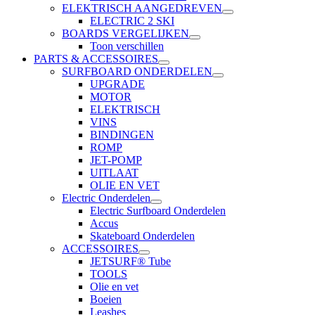
ELEKTRISCH AANGEDREVEN
ELECTRIC 2 SKI
BOARDS VERGELIJKEN
Toon verschillen
PARTS & ACCESSOIRES
SURFBOARD ONDERDELEN
UPGRADE
MOTOR
ELEKTRISCH
VINS
BINDINGEN
ROMP
JET-POMP
UITLAAT
OLIE EN VET
Electric Onderdelen
Electric Surfboard Onderdelen
Accus
Skateboard Onderdelen
ACCESSOIRES
JETSURF® Tube
TOOLS
Olie en vet
Boeien
Leashes