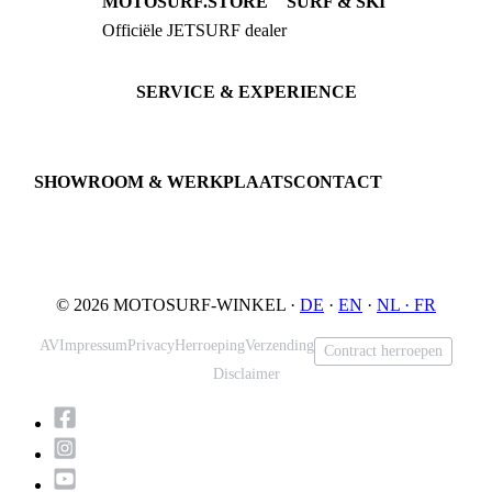
MOTOSURF.STORE
SURF & SKI
Officiële JETSURF dealer
JETSURF Boards
Advies · Testrit
JETSURF Ski
Gebruikte Boards
SERVICE & EXPERIENCE
Proefrit boeken
Onderhoud
JETSURF Spots
SHOWROOM & WERKPLAATS
CONTACT
An der Loher Mühle 4
Phone: +49 5731 7555676
32545 Bad Oeynhausen
Email: info@motosurf.store
Duitsland
© 2026 MOTOSURF-WINKEL ·
DE
·
EN
·
NL ·
FR
AV
Impressum
Privacy
Herroeping
Verzending
Contract herroepen
Disclaimer