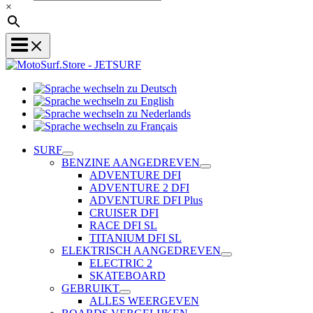
×
Sprache
Sprache
wechseln
wechseln
zu
Sprache
zu
Deutsch
Sprache
wechseln
English
wechseln
zu
SURF
zu
Nederlands
BENZINE AANGEDREVEN
Français
ADVENTURE DFI
ADVENTURE 2 DFI
ADVENTURE DFI Plus
CRUISER DFI
RACE DFI SL
TITANIUM DFI SL
ELEKTRISCH AANGEDREVEN
ELECTRIC 2
SKATEBOARD
GEBRUIKT
ALLES WEERGEVEN