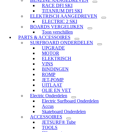
BENZINE AANGEDREVEN
RACE DFI SKI
TiTANIUM DFI SKI
ELEKTRISCH AANGEDREVEN
ELECTRIC 2 SKI
BOARDS VERGELIJKEN
Toon verschillen
PARTS & ACCESSOIRES
SURFBOARD ONDERDELEN
UPGRADE
MOTOR
ELEKTRISCH
VINS
BINDINGEN
ROMP
JET-POMP
UITLAAT
OLIE EN VET
Electric Onderdelen
Electric Surfboard Onderdelen
Accus
Skateboard Onderdelen
ACCESSOIRES
JETSURF® Tube
TOOLS