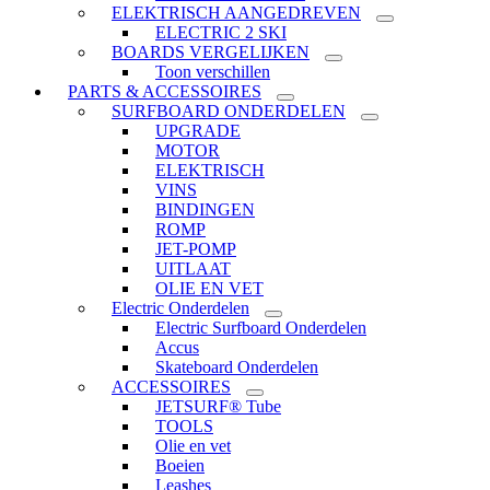
ELEKTRISCH AANGEDREVEN
ELECTRIC 2 SKI
BOARDS VERGELIJKEN
Toon verschillen
PARTS & ACCESSOIRES
SURFBOARD ONDERDELEN
UPGRADE
MOTOR
ELEKTRISCH
VINS
BINDINGEN
ROMP
JET-POMP
UITLAAT
OLIE EN VET
Electric Onderdelen
Electric Surfboard Onderdelen
Accus
Skateboard Onderdelen
ACCESSOIRES
JETSURF® Tube
TOOLS
Olie en vet
Boeien
Leashes