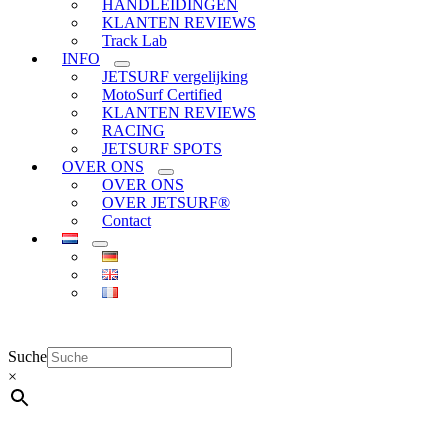
HANDLEIDINGEN
KLANTEN REVIEWS
Track Lab
INFO
JETSURF vergelijking
MotoSurf Certified
KLANTEN REVIEWS
RACING
JETSURF SPOTS
OVER ONS
OVER ONS
OVER JETSURF®
Contact
Suche
×