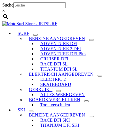
Ga
Suche
naar
×
de
inhoud
SURF
BENZINE AANGEDREVEN
ADVENTURE DFI
ADVENTURE 2 DFI
ADVENTURE DFI Plus
CRUISER DFI
RACE DFI SL
TITANIUM DFI SL
ELEKTRISCH AANGEDREVEN
ELECTRIC 2
SKATEBOARD
GEBRUIKT
ALLES WEERGEVEN
BOARDS VERGELIJKEN
Toon verschillen
SKI
BENZINE AANGEDREVEN
RACE DFI SKI
TiTANIUM DFI SKI