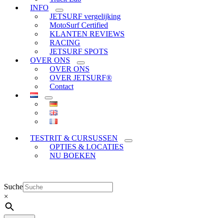
INFO
JETSURF vergelijking
MotoSurf Certified
KLANTEN REVIEWS
RACING
JETSURF SPOTS
OVER ONS
OVER ONS
OVER JETSURF®
Contact
TESTRIT & CURSUSSEN
OPTIES & LOCATIES
NU BOEKEN
Suche
×