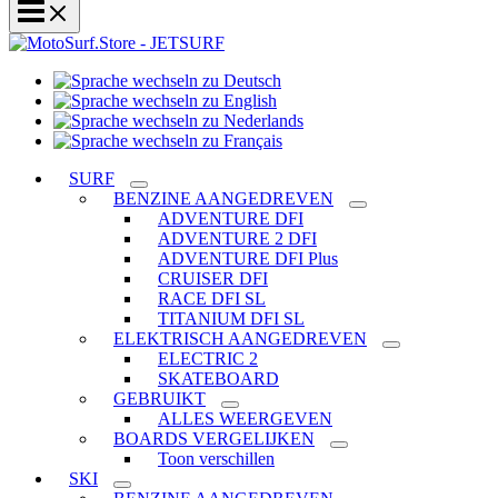
Sprache
Sprache
wechseln
wechseln
zu
Sprache
zu
Deutsch
Sprache
wechseln
English
wechseln
zu
SURF
zu
Nederlands
BENZINE AANGEDREVEN
Français
ADVENTURE DFI
ADVENTURE 2 DFI
ADVENTURE DFI Plus
CRUISER DFI
RACE DFI SL
TITANIUM DFI SL
ELEKTRISCH AANGEDREVEN
ELECTRIC 2
SKATEBOARD
GEBRUIKT
ALLES WEERGEVEN
BOARDS VERGELIJKEN
Toon verschillen
SKI