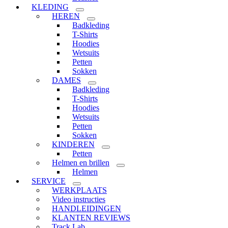
KLEDING
HEREN
Badkleding
T-Shirts
Hoodies
Wetsuits
Petten
Sokken
DAMES
Badkleding
T-Shirts
Hoodies
Wetsuits
Petten
Sokken
KINDEREN
Petten
Helmen en brillen
Helmen
SERVICE
WERKPLAATS
Video instructies
HANDLEIDINGEN
KLANTEN REVIEWS
Track Lab