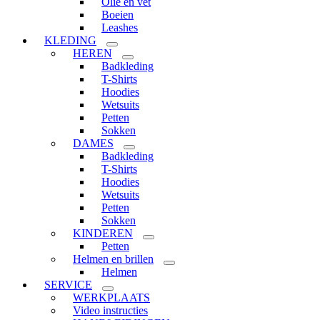
Olie en vet
Boeien
Leashes
KLEDING
HEREN
Badkleding
T-Shirts
Hoodies
Wetsuits
Petten
Sokken
DAMES
Badkleding
T-Shirts
Hoodies
Wetsuits
Petten
Sokken
KINDEREN
Petten
Helmen en brillen
Helmen
SERVICE
WERKPLAATS
Video instructies