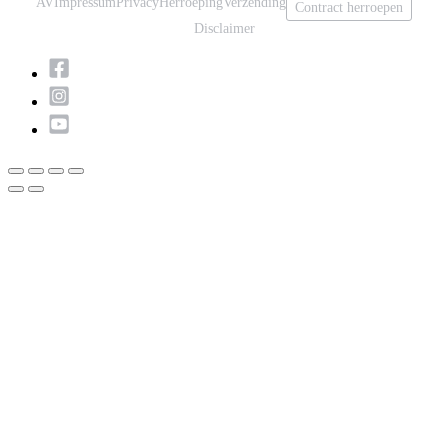
AV
Impressum
Privacy
Herroeping
Verzending
Contract herroepen
Disclaimer
Scroll
naar
boven