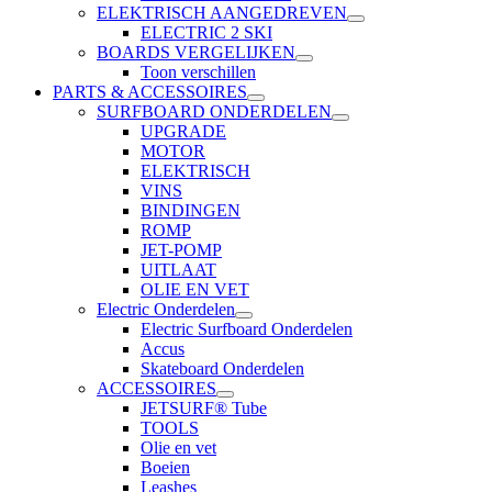
ELEKTRISCH AANGEDREVEN
ELECTRIC 2 SKI
BOARDS VERGELIJKEN
Toon verschillen
PARTS & ACCESSOIRES
SURFBOARD ONDERDELEN
UPGRADE
MOTOR
ELEKTRISCH
VINS
BINDINGEN
ROMP
JET-POMP
UITLAAT
OLIE EN VET
Electric Onderdelen
Electric Surfboard Onderdelen
Accus
Skateboard Onderdelen
ACCESSOIRES
JETSURF® Tube
TOOLS
Olie en vet
Boeien
Leashes