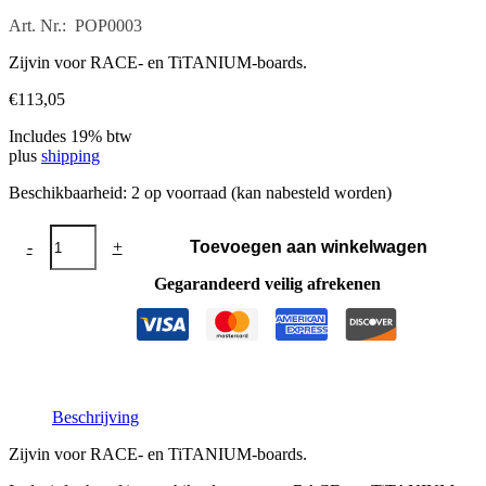
Art. Nr.: POP0003
Zijvin voor RACE- en TiTANIUM-boards.
€
113,05
Includes 19% btw
plus
shipping
Beschikbaarheid:
2 op voorraad (kan nabesteld worden)
Zijvin
-
+
Toevoegen aan winkelwagen
RACE
aantal
Gegarandeerd veilig afrekenen
Beschrijving
Zijvin voor RACE- en TiTANIUM-boards.