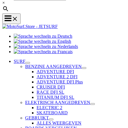
×
Sprache
Sprache
wechseln
wechseln
zu
Sprache
zu
Deutsch
Sprache
wechseln
English
wechseln
zu
SURF
zu
Nederlands
BENZINE AANGEDREVEN
Français
ADVENTURE DFI
ADVENTURE 2 DFI
ADVENTURE DFI Plus
CRUISER DFI
RACE DFI SL
TITANIUM DFI SL
ELEKTRISCH AANGEDREVEN
ELECTRIC 2
SKATEBOARD
GEBRUIKT
ALLES WEERGEVEN