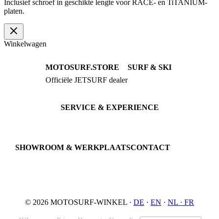
Inclusief schroef in geschikte lengte voor RACE- en TiTANIUM-
platen.
Winkelwagen
MOTOSURF.STORE
SURF & SKI
Officiële JETSURF dealer
JETSURF Boards
Advies · Testrit
JETSURF Ski
Gebruikte Boards
SERVICE & EXPERIENCE
Proefrit boeken
Onderhoud
JETSURF Spots
SHOWROOM & WERKPLAATS
CONTACT
An der Loher Mühle 4
Phone: +49 5731 7555676
32545 Bad Oeynhausen
Email: info@motosurf.store
Duitsland
© 2026 MOTOSURF-WINKEL ·
DE
·
EN
·
NL ·
FR