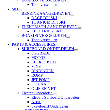
BOARDS VERGELIJKEN
Toon verschillen
SKI
BENZINE AANGEDREVEN
RACE DFI SKI
TiTANIUM DFI SKI
ELEKTRISCH AANGEDREVEN
ELECTRIC 2 SKI
BOARDS VERGELIJKEN
Toon verschillen
PARTS & ACCESSOIRES
SURFBOARD ONDERDELEN
UPGRADE
MOTOR
ELEKTRISCH
VINS
BINDINGEN
ROMP
JET-POMP
UITLAAT
OLIE EN VET
Electric Onderdelen
Electric Surfboard Onderdelen
Accus
Skateboard Onderdelen