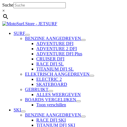
Ga
Suche
naar
×
de
inhoud
SURF
BENZINE AANGEDREVEN
ADVENTURE DFI
ADVENTURE 2 DFI
ADVENTURE DFI Plus
CRUISER DFI
RACE DFI SL
TITANIUM DFI SL
ELEKTRISCH AANGEDREVEN
ELECTRIC 2
SKATEBOARD
GEBRUIKT
ALLES WEERGEVEN
BOARDS VERGELIJKEN
Toon verschillen
SKI
BENZINE AANGEDREVEN
RACE DFI SKI
TiTANIUM DFI SKI