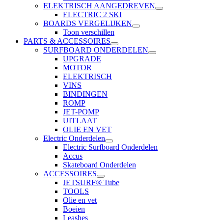
ELEKTRISCH AANGEDREVEN
ELECTRIC 2 SKI
BOARDS VERGELIJKEN
Toon verschillen
PARTS & ACCESSOIRES
SURFBOARD ONDERDELEN
UPGRADE
MOTOR
ELEKTRISCH
VINS
BINDINGEN
ROMP
JET-POMP
UITLAAT
OLIE EN VET
Electric Onderdelen
Electric Surfboard Onderdelen
Accus
Skateboard Onderdelen
ACCESSOIRES
JETSURF® Tube
TOOLS
Olie en vet
Boeien
Leashes