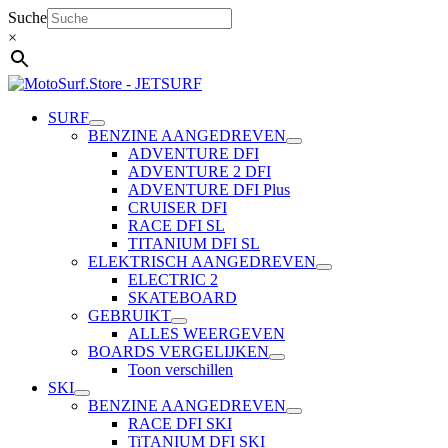
Ga
Suche
naar
×
de
inhoud
SURF
BENZINE AANGEDREVEN
ADVENTURE DFI
ADVENTURE 2 DFI
ADVENTURE DFI Plus
CRUISER DFI
RACE DFI SL
TITANIUM DFI SL
ELEKTRISCH AANGEDREVEN
ELECTRIC 2
SKATEBOARD
GEBRUIKT
ALLES WEERGEVEN
BOARDS VERGELIJKEN
Toon verschillen
SKI
BENZINE AANGEDREVEN
RACE DFI SKI
TiTANIUM DFI SKI