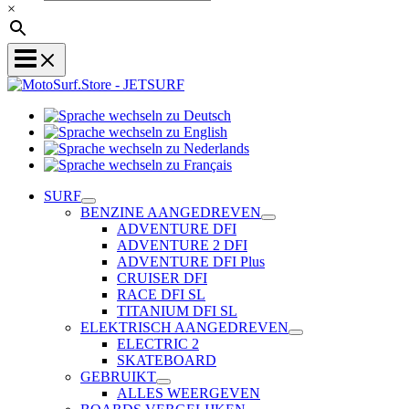
×
Sprache
Sprache
wechseln
wechseln
zu
Sprache
zu
Deutsch
Sprache
wechseln
English
wechseln
zu
SURF
zu
Nederlands
BENZINE AANGEDREVEN
Français
ADVENTURE DFI
ADVENTURE 2 DFI
ADVENTURE DFI Plus
CRUISER DFI
RACE DFI SL
TITANIUM DFI SL
ELEKTRISCH AANGEDREVEN
ELECTRIC 2
SKATEBOARD
GEBRUIKT
ALLES WEERGEVEN