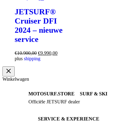
JETSURF®
Cruiser DFI
2024 – nieuwe
service
Oorspronkelijke
Huidige
€
10.900,00
€
9.990,00
prijs
prijs
plus
shipping
was:
is:
€10.900,00.
€9.990,00.
Winkelwagen
MOTOSURF.STORE
SURF & SKI
Officiële JETSURF dealer
JETSURF Boards
Advies · Testrit
JETSURF Ski
Gebruikte Boards
SERVICE & EXPERIENCE
Proefrit boeken
Onderhoud