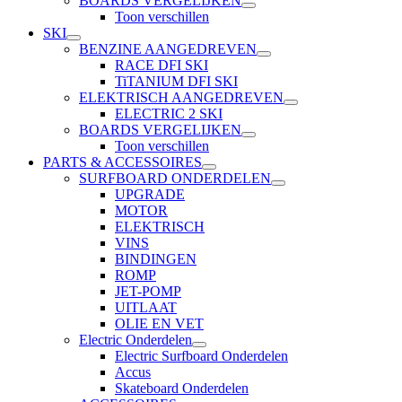
BOARDS VERGELIJKEN
Toon verschillen
SKI
BENZINE AANGEDREVEN
RACE DFI SKI
TiTANIUM DFI SKI
ELEKTRISCH AANGEDREVEN
ELECTRIC 2 SKI
BOARDS VERGELIJKEN
Toon verschillen
PARTS & ACCESSOIRES
SURFBOARD ONDERDELEN
UPGRADE
MOTOR
ELEKTRISCH
VINS
BINDINGEN
ROMP
JET-POMP
UITLAAT
OLIE EN VET
Electric Onderdelen
Electric Surfboard Onderdelen
Accus
Skateboard Onderdelen