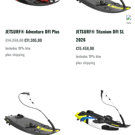
JETSURF® Adventure DFI Plus
JETSURF® Titanium DFI SL
2026
Oorspronkelijke
Huidige
€
14.268,00
€
11.305,00
prijs
prijs
€
15.458,00
Includes 19% btw
was:
is:
plus
shipping
€14.268,00.
€11.305,00.
Includes 19% btw
plus
shipping