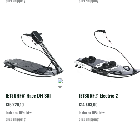
plus
shipping
plus
shipping
€11.888,00.
€9.990,00.
JETSURF® Race DFI SKI
JETSURF® Electric 2
€
15.220,10
€
14.863,00
Includes 19% btw
Includes 19% btw
plus
shipping
plus
shipping