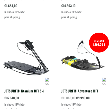
€
1.654,00
€
14.863,10
Includes 19% btw
Includes 19% btw
plus
shipping
plus
shipping
BESPAAR
1.898,00 €
JETSURF® Titanium DFI Ski
JETSURF® Adventure DFI
Oorspronkelijke
Huidige
€
16.648,00
€
11.888,00
€
9.990,00
prijs
prijs
Includes 19% btw
Includes 19% btw
was:
is: