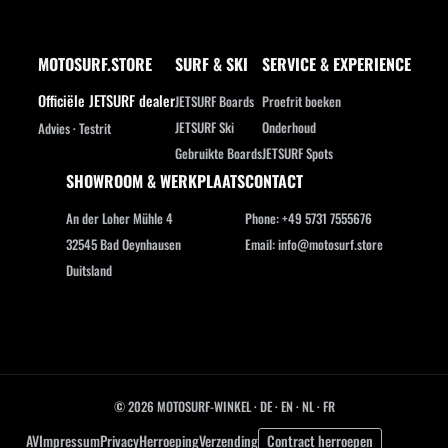
MOTOSURF.STORE
SURF & SKI
SERVICE & EXPERIENCE
Officiële JETSURF dealer
JETSURF Boards
Proefrit boeken
JETSURF Ski
Onderhoud
Advies · Testrit
Gebruikte Boards
JETSURF Spots
SHOWROOM & WERKPLAATS
CONTACT
An der Loher Mühle 4
Phone: +49 5731 7555676
32545 Bad Oeynhausen
Email: info@motosurf.store
Duitsland
© 2026 MOTOSURF-WINKEL ·
DE
·
EN
·
NL ·
FR
AV
Impressum
Privacy
Herroeping
Verzending
Contract herroepen