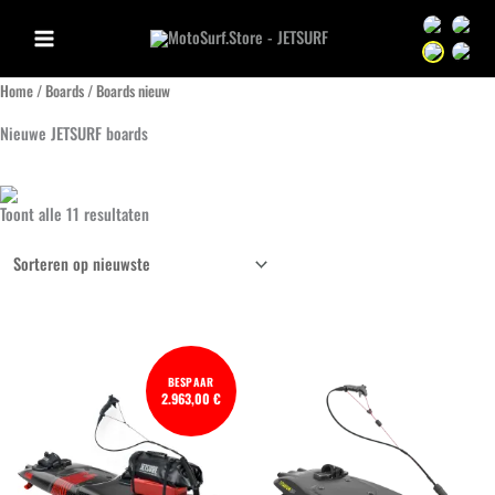
Ga
Sprache we
Sprac
naar
Sprache we
Sprac
de
Home
/
Boards
/ Boards nieuw
inhoud
Nieuwe JETSURF boards
Gesorteerd
Toont alle 11 resultaten
op
nieuwste
BESPAAR
2.963,00 €