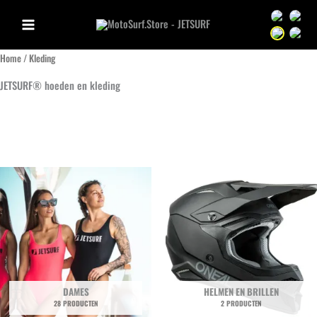
Ga
Sprache we
Sprac
naar
Sprache we
Sprac
de
Home
/ Kleding
inhoud
JETSURF® hoeden en kleding
DAMES
HELMEN EN BRILLEN
28 PRODUCTEN
2 PRODUCTEN