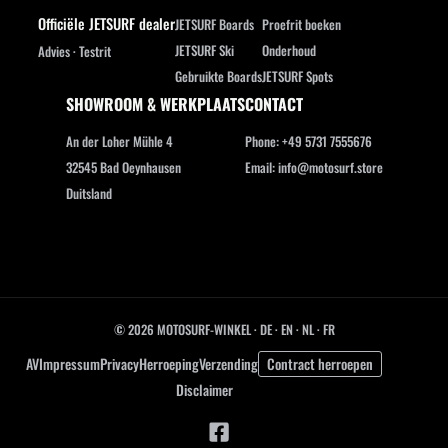
Officiële JETSURF dealer
JETSURF Boards
Proefrit boeken
JETSURF Ski
Onderhoud
Advies · Testrit
Gebruikte Boards
JETSURF Spots
SHOWROOM & WERKPLAATS
CONTACT
An der Loher Mühle 4
Phone: +49 5731 7555676
32545 Bad Oeynhausen
Email: info@motosurf.store
Duitsland
© 2026 MOTOSURF-WINKEL ·
DE
·
EN
·
NL ·
FR
AV
Impressum
Privacy
Herroeping
Verzending
Contract herroepen
Disclaimer