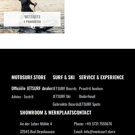
WETSUITS
4 PRODUCTEN
MOTOSURF.STORE
SURF & SKI
SERVICE & EXPERIENCE
Officiële JETSURF dealer
JETSURF Boards
Proefrit boeken
JETSURF Ski
Onderhoud
Advies · Testrit
Gebruikte Boards
JETSURF Spots
SHOWROOM & WERKPLAATS
CONTACT
An der Loher Mühle 4
Phone: +49 5731 7555676
32545 Bad Oeynhausen
Email: info@motosurf.store