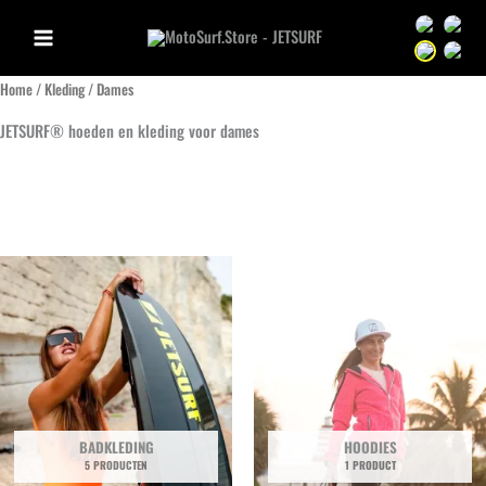
Ga
Sprache we
Sprac
naar
Sprache we
Sprac
de
Home
/
Kleding
/ Dames
inhoud
JETSURF® hoeden en kleding voor dames
BADKLEDING
HOODIES
5 PRODUCTEN
1 PRODUCT