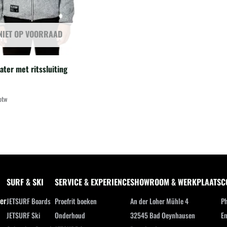
NIET OP VOORRAAD
ter met ritssluiting
btw
SURF & SKI
SERVICE & EXPERIENCE
SHOWROOM & WERKPLAATS
C
ler
JETSURF Boards
Proefrit boeken
An der Loher Mühle 4
Ph
JETSURF Ski
Onderhoud
32545 Bad Oeynhausen
Em