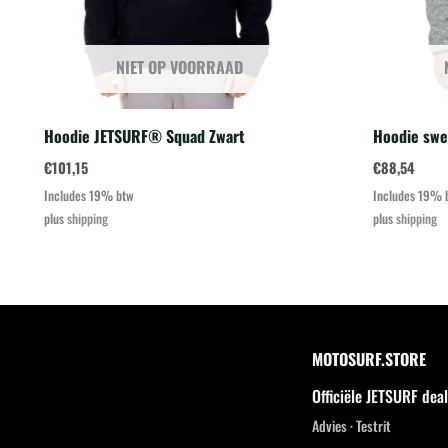
NIET OP VOORRAAD
Hoodie JETSURF® Squad Zwart
Hoodie swea
€
101,15
€
88,54
Includes 19% btw
Includes 19% 
plus
shipping
plus
shipping
MOTOSURF.STORE
Officiële JETSURF dea
Advies · Testrit