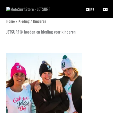
Ga
SURF
SKI
naar
de
Home
/
Kleding
/ Kinderen
inhoud
JETSURF® hoeden en kleding voor kinderen