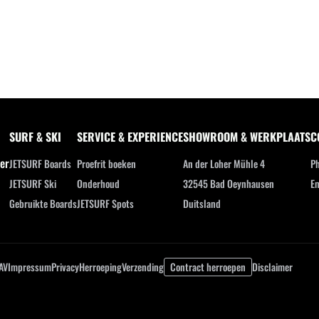
SURF & SKI
SERVICE & EXPERIENCE
SHOWROOM & WERKPLAATS
C
ler
JETSURF Boards
Proefrit boeken
An der Loher Mühle 4
Ph
JETSURF Ski
Onderhoud
32545 Bad Oeynhausen
Em
Gebruikte Boards
JETSURF Spots
Duitsland
AV
Impressum
Privacy
Herroeping
Verzending
Contract herroepen
Disclaimer