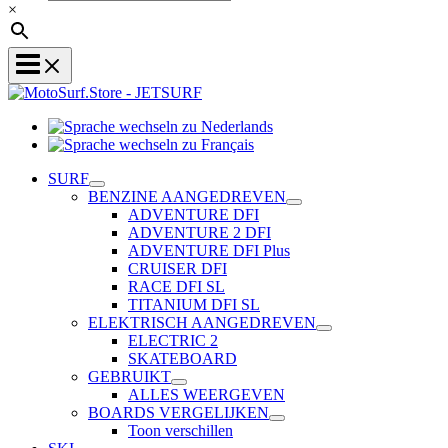
×
Sprache
Sprache
wechseln
wechseln
zu
SURF
zu
Nederlands
BENZINE AANGEDREVEN
Français
ADVENTURE DFI
ADVENTURE 2 DFI
ADVENTURE DFI Plus
CRUISER DFI
RACE DFI SL
TITANIUM DFI SL
ELEKTRISCH AANGEDREVEN
ELECTRIC 2
SKATEBOARD
GEBRUIKT
ALLES WEERGEVEN
BOARDS VERGELIJKEN
Toon verschillen