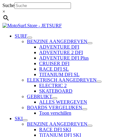
Ga
Suche
naar
×
de
inhoud
SURF
BENZINE AANGEDREVEN
ADVENTURE DFI
ADVENTURE 2 DFI
ADVENTURE DFI Plus
CRUISER DFI
RACE DFI SL
TITANIUM DFI SL
ELEKTRISCH AANGEDREVEN
ELECTRIC 2
SKATEBOARD
GEBRUIKT
ALLES WEERGEVEN
BOARDS VERGELIJKEN
Toon verschillen
SKI
BENZINE AANGEDREVEN
RACE DFI SKI
TiTANIUM DFI SKI