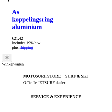
As
koppelingsring
aluminium
€
21,42
Includes 19% btw
plus
shipping
Winkelwagen
MOTOSURF.STORE
SURF & SKI
Officiële JETSURF dealer
JETSURF Boards
Advies · Testrit
JETSURF Ski
Gebruikte Boards
SERVICE & EXPERIENCE
Proefrit boeken
Onderhoud