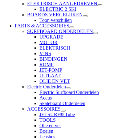
ELEKTRISCH AANGEDREVEN
ELECTRIC 2 SKI
BOARDS VERGELIJKEN
Toon verschillen
PARTS & ACCESSOIRES
SURFBOARD ONDERDELEN
UPGRADE
MOTOR
ELEKTRISCH
VINS
BINDINGEN
ROMP
JET-POMP
UITLAAT
OLIE EN VET
Electric Onderdelen
Electric Surfboard Onderdelen
Accus
Skateboard Onderdelen
ACCESSOIRES
JETSURF® Tube
TOOLS
Olie en vet
Boeien
Leashes