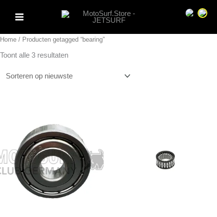
Ga
Sprache 
Spra
naar
de
Home
/ Producten getagged “bearing”
inhoud
Gesorteerd
Toont alle 3 resultaten
op
nieuwste