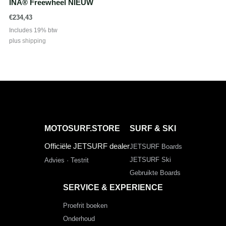
INA® Freewheel NIEUW
€
234,43
Includes 19% btw
plus
shipping
MOTOSURF.STORE
SURF & SKI
Officiële JETSURF dealer
JETSURF Boards
JETSURF Ski
Advies · Testrit
Gebruikte Boards
SERVICE & EXPERIENCE
Proefrit boeken
Onderhoud