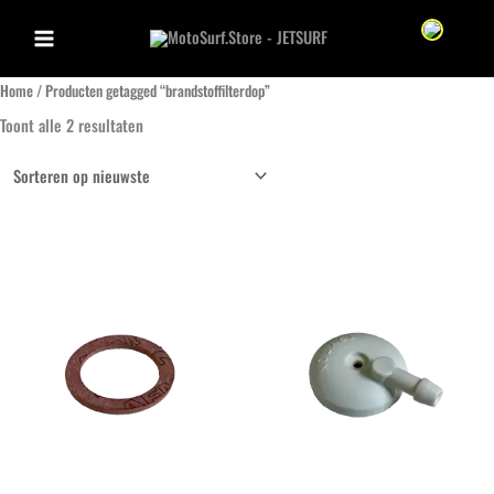
Ga
Sprache we
naar
de
Home
/ Producten getagged “brandstoffilterdop”
inhoud
Gesorteerd
Toont alle 2 resultaten
op
nieuwste