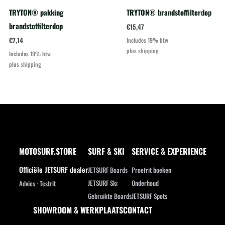
TRYTON® pakking
TRYTON® brandstoffilterdop
brandstoffilterdop
€
15,47
€
7,14
Includes 19% btw
plus
shipping
Includes 19% btw
plus
shipping
MOTOSURF.STORE
SURF & SKI
SERVICE & EXPERIENCE
Officiële JETSURF dealer
JETSURF Boards
Proefrit boeken
JETSURF Ski
Onderhoud
Advies · Testrit
Gebruikte Boards
JETSURF Spots
SHOWROOM & WERKPLAATS
CONTACT