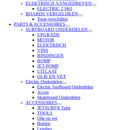
ELEKTRISCH AANGEDREVEN
ELECTRIC 2 SKI
BOARDS VERGELIJKEN
Toon verschillen
PARTS & ACCESSOIRES
SURFBOARD ONDERDELEN
UPGRADE
MOTOR
ELEKTRISCH
VINS
BINDINGEN
ROMP
JET-POMP
UITLAAT
OLIE EN VET
Electric Onderdelen
Electric Surfboard Onderdelen
Accus
Skateboard Onderdelen
ACCESSOIRES
JETSURF® Tube
TOOLS
Olie en vet
Boeien
Leashes