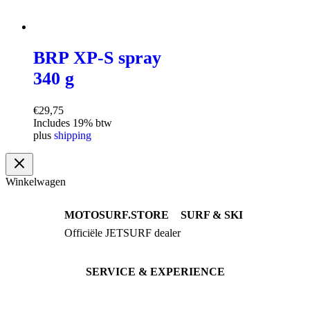
BRP XP-S spray
340 g
€
29,75
Includes 19% btw
plus
shipping
Winkelwagen
MOTOSURF.STORE
SURF & SKI
Officiële JETSURF dealer
JETSURF Boards
Advies · Testrit
JETSURF Ski
Gebruikte Boards
SERVICE & EXPERIENCE
Proefrit boeken
Onderhoud