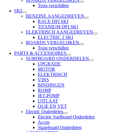
BOARDS VERGELIJKEN
Toon verschillen
SKI
BENZINE AANGEDREVEN
RACE DFI SKI
TiTANIUM DFI SKI
ELEKTRISCH AANGEDREVEN
ELECTRIC 2 SKI
BOARDS VERGELIJKEN
Toon verschillen
PARTS & ACCESSOIRES
SURFBOARD ONDERDELEN
UPGRADE
MOTOR
ELEKTRISCH
VINS
BINDINGEN
ROMP
JET-POMP
UITLAAT
OLIE EN VET
Electric Onderdelen
Electric Surfboard Onderdelen
Accus
Skateboard Onderdelen