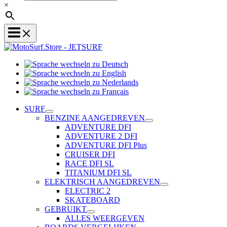
×
Sprache
Sprache
wechseln
wechseln
zu
Sprache
zu
Deutsch
Sprache
wechseln
English
wechseln
zu
SURF
zu
Nederlands
BENZINE AANGEDREVEN
Français
ADVENTURE DFI
ADVENTURE 2 DFI
ADVENTURE DFI Plus
CRUISER DFI
RACE DFI SL
TITANIUM DFI SL
ELEKTRISCH AANGEDREVEN
ELECTRIC 2
SKATEBOARD
GEBRUIKT
ALLES WEERGEVEN