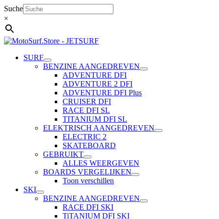
Ga
Suche
naar
×
de
inhoud
SURF
BENZINE AANGEDREVEN
ADVENTURE DFI
ADVENTURE 2 DFI
ADVENTURE DFI Plus
CRUISER DFI
RACE DFI SL
TITANIUM DFI SL
ELEKTRISCH AANGEDREVEN
ELECTRIC 2
SKATEBOARD
GEBRUIKT
ALLES WEERGEVEN
BOARDS VERGELIJKEN
Toon verschillen
SKI
BENZINE AANGEDREVEN
RACE DFI SKI
TiTANIUM DFI SKI