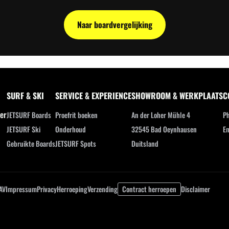
Naar boardvergelijking
SURF & SKI
SERVICE & EXPERIENCE
SHOWROOM & WERKPLAATS
C
ler
JETSURF Boards
Proefrit boeken
An der Loher Mühle 4
Ph
JETSURF Ski
Onderhoud
32545 Bad Oeynhausen
Em
Gebruikte Boards
JETSURF Spots
Duitsland
AV
Impressum
Privacy
Herroeping
Verzending
Contract herroepen
Disclaimer