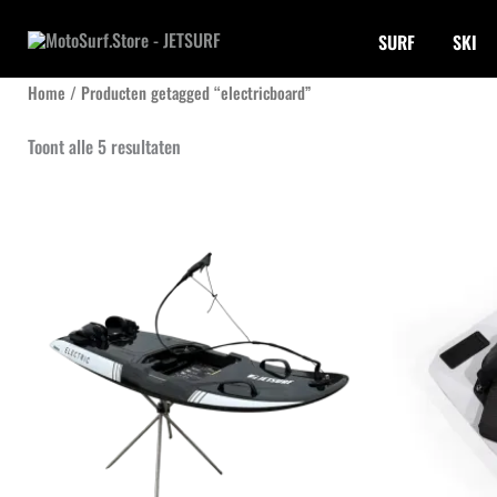
Ga
SURF
SKI
naar
de
Home
/ Producten getagged “electricboard”
inhoud
Gesorteerd
Toont alle 5 resultaten
op
nieuwste