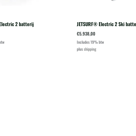
ectric 2 batterij
JETSURF® Electric 2 Ski batte
€
5.938,00
btw
Includes 19% btw
plus
shipping