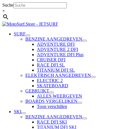
Ga
Suche
naar
×
de
inhoud
SURF
BENZINE AANGEDREVEN
ADVENTURE DFI
ADVENTURE 2 DFI
ADVENTURE DFI Plus
CRUISER DFI
RACE DFI SL
TITANIUM DFI SL
ELEKTRISCH AANGEDREVEN
ELECTRIC 2
SKATEBOARD
GEBRUIKT
ALLES WEERGEVEN
BOARDS VERGELIJKEN
Toon verschillen
SKI
BENZINE AANGEDREVEN
RACE DFI SKI
TiTANIUM DFI SKI