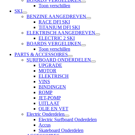
BOARDS VERGELIJKEN
Toon verschillen
SKI
BENZINE AANGEDREVEN
RACE DFI SKI
TiTANIUM DFI SKI
ELEKTRISCH AANGEDREVEN
ELECTRIC 2 SKI
BOARDS VERGELIJKEN
Toon verschillen
PARTS & ACCESSOIRES
SURFBOARD ONDERDELEN
UPGRADE
MOTOR
ELEKTRISCH
VINS
BINDINGEN
ROMP
JET-POMP
UITLAAT
OLIE EN VET
Electric Onderdelen
Electric Surfboard Onderdelen
Accus
Skateboard Onderdelen