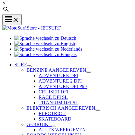
×
Sprache
Sprache
wechseln
wechseln
zu
Sprache
zu
Deutsch
Sprache
wechseln
English
wechseln
zu
SURF
zu
Nederlands
BENZINE AANGEDREVEN
Français
ADVENTURE DFI
ADVENTURE 2 DFI
ADVENTURE DFI Plus
CRUISER DFI
RACE DFI SL
TITANIUM DFI SL
ELEKTRISCH AANGEDREVEN
ELECTRIC 2
SKATEBOARD
GEBRUIKT
ALLES WEERGEVEN