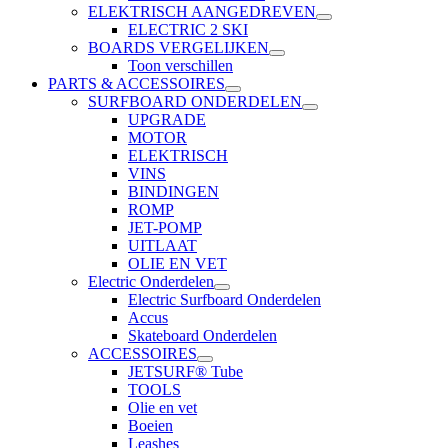
ELEKTRISCH AANGEDREVEN
ELECTRIC 2 SKI
BOARDS VERGELIJKEN
Toon verschillen
PARTS & ACCESSOIRES
SURFBOARD ONDERDELEN
UPGRADE
MOTOR
ELEKTRISCH
VINS
BINDINGEN
ROMP
JET-POMP
UITLAAT
OLIE EN VET
Electric Onderdelen
Electric Surfboard Onderdelen
Accus
Skateboard Onderdelen
ACCESSOIRES
JETSURF® Tube
TOOLS
Olie en vet
Boeien
Leashes