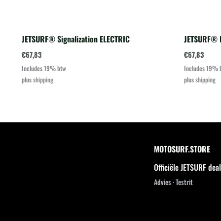
JETSURF® Signalization ELECTRIC
JETSURF® I
€
67,83
€
67,83
Includes 19% btw
Includes 19% 
plus
shipping
plus
shipping
MOTOSURF.STORE
Officiële JETSURF dea
Advies · Testrit