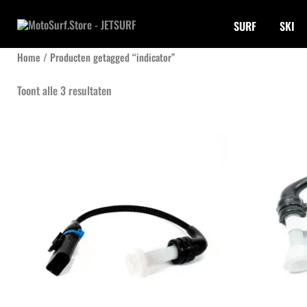
Ga
SURF
SKI
naar
de
Home
/ Producten getagged “indicator”
inhoud
Gesorteerd
Toont alle 3 resultaten
op
nieuwste