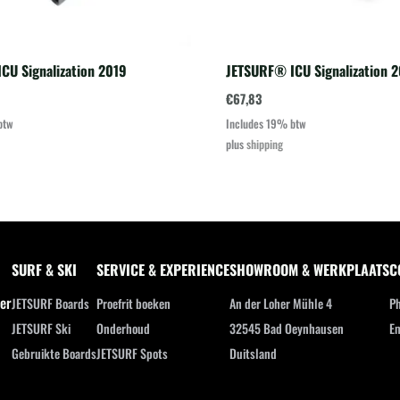
CU Signalization 2019
JETSURF® ICU Signalization 
€
67,83
btw
Includes 19% btw
plus
shipping
SURF & SKI
SERVICE & EXPERIENCE
SHOWROOM & WERKPLAATS
C
ler
JETSURF Boards
Proefrit boeken
An der Loher Mühle 4
Ph
JETSURF Ski
Onderhoud
32545 Bad Oeynhausen
Em
Gebruikte Boards
JETSURF Spots
Duitsland