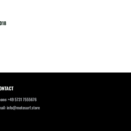
2018
ONTACT
one: +49 5731 7555676
ail: info@motosurf.store