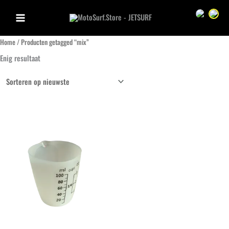
Ga
Sprache we
Sprac
naar
de
Home
/ Producten getagged “mix”
inhoud
Enig resultaat