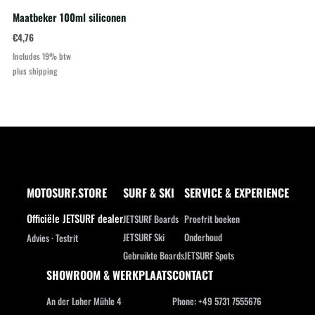
Maatbeker 100ml siliconen
€
4,76
Includes 19% btw
plus
shipping
MOTOSURF.STORE
SURF & SKI
SERVICE & EXPERIENCE
Officiële JETSURF dealer
JETSURF Boards
Proefrit boeken
JETSURF Ski
Onderhoud
Advies · Testrit
Gebruikte Boards
JETSURF Spots
SHOWROOM & WERKPLAATS
CONTACT
An der Loher Mühle 4
Phone: +49 5731 7555676