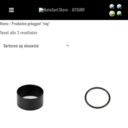
Ga
Sprache we
Sprac
naar
Sprache we
Sprac
de
Home
/ Producten getagged “ring”
inhoud
Gesorteerd
Toont alle 3 resultaten
op
nieuwste