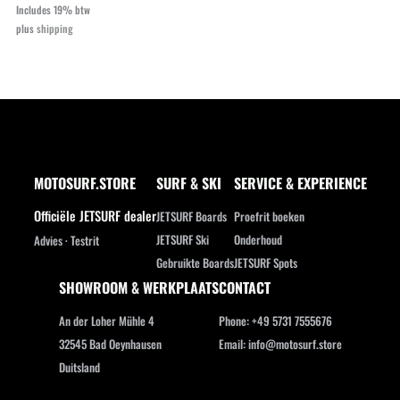
Includes 19% btw
plus
shipping
MOTOSURF.STORE
SURF & SKI
SERVICE & EXPERIENCE
Officiële JETSURF dealer
JETSURF Boards
Proefrit boeken
JETSURF Ski
Onderhoud
Advies · Testrit
Gebruikte Boards
JETSURF Spots
SHOWROOM & WERKPLAATS
CONTACT
An der Loher Mühle 4
Phone: +49 5731 7555676
32545 Bad Oeynhausen
Email: info@motosurf.store
Duitsland