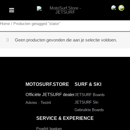
Ga
Sprache 
Spra
naar
de
Home
/ Producten getagged “stator”
inhoud
Geen producten gevonden die aan je selectie voldoen.
MOTOSURF.STORE
SURF & SKI
Officiële JETSURF dealer
JETSURF Boards
JETSURF Ski
Advies · Testrit
Gebruikte Boards
SERVICE & EXPERIENCE
Proefrit boeken