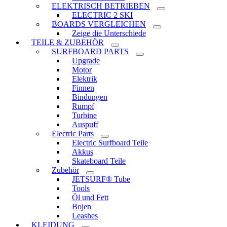
ELEKTRISCH BETRIEBEN
ELECTRIC 2 SKI
BOARDS VERGLEICHEN
Zeige die Unterschiede
TEILE & ZUBEHÖR
SURFBOARD PARTS
Upgrade
Motor
Elektrik
Finnen
Bindungen
Rumpf
Turbine
Auspuff
Electric Parts
Electric Surfboard Teile
Akkus
Skateboard Teile
Zubehör
JETSURF® Tube
Tools
Öl und Fett
Bojen
Leashes
KLEIDUNG