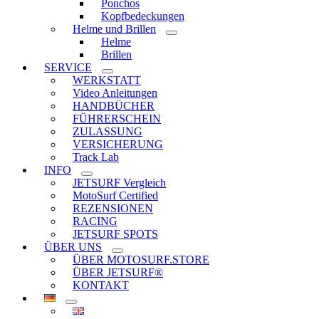
Ponchos
Kopfbedeckungen
Helme und Brillen
Helme
Brillen
SERVICE
WERKSTATT
Video Anleitungen
HANDBÜCHER
FÜHRERSCHEIN
ZULASSUNG
VERSICHERUNG
Track Lab
INFO
JETSURF Vergleich
MotoSurf Certified
REZENSIONEN
RACING
JETSURF SPOTS
ÜBER UNS
ÜBER MOTOSURF.STORE
ÜBER JETSURF®
KONTAKT