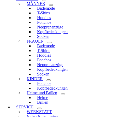
MÄNNER
Bademode
T-Shirts
Hoodies
Ponchos
Neoprenanzüge
Kopfbedeckungen
Socken
FRAUEN
Bademode
T-Shirts
Hoodies
Ponchos
Neoprenanzüge
Kopfbedeckungen
Socken
KINDER
Ponchos
Kopfbedeckungen
Helme und Brillen
Helme
Brillen
SERVICE
WERKSTATT
Video Anleitungen