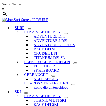
Zum
Suche
Inhalt
×
springen
SURF
BENZIN BETRIEBEN
ADVENTURE DFI
ADVENTURE 2 DFI
ADVENTURE DFI PLUS
RACE DFI SL
CRUISER DFI
TITANIUM DFI SL
ELEKTRISCH BETRIEBEN
ELECTRIC 2
SKATEBOARD
GEBRAUCHT
ALLE ZEIGEN
BOARDS VERGLEICHEN
Zeige die Unterschiede
SKI
BENZIN BETRIEBEN
TiTANIUM DFI SKI
RACE DFI SKI