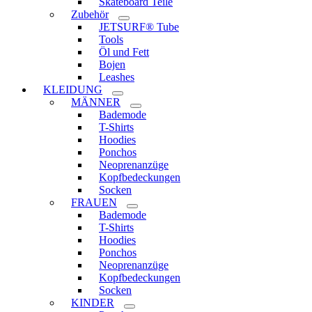
Skateboard Teile
Zubehör
JETSURF® Tube
Tools
Öl und Fett
Bojen
Leashes
KLEIDUNG
MÄNNER
Bademode
T-Shirts
Hoodies
Ponchos
Neoprenanzüge
Kopfbedeckungen
Socken
FRAUEN
Bademode
T-Shirts
Hoodies
Ponchos
Neoprenanzüge
Kopfbedeckungen
Socken
KINDER