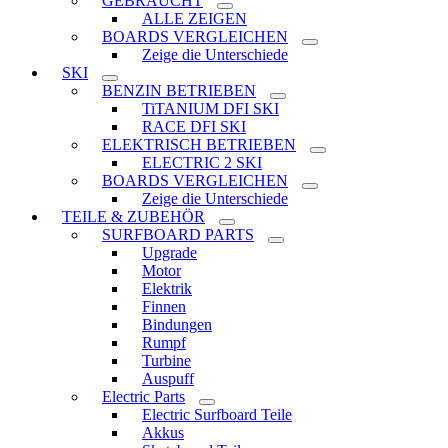
GEBRAUCHT
ALLE ZEIGEN
BOARDS VERGLEICHEN
Zeige die Unterschiede
SKI
BENZIN BETRIEBEN
TiTANIUM DFI SKI
RACE DFI SKI
ELEKTRISCH BETRIEBEN
ELECTRIC 2 SKI
BOARDS VERGLEICHEN
Zeige die Unterschiede
TEILE & ZUBEHÖR
SURFBOARD PARTS
Upgrade
Motor
Elektrik
Finnen
Bindungen
Rumpf
Turbine
Auspuff
Electric Parts
Electric Surfboard Teile
Akkus