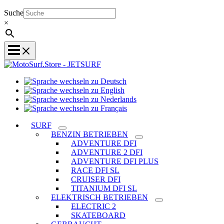
Suche
×
Sprache
Sprache
wechseln
wechseln
zu
Sprache
zu
Deutsch
Sprache
wechseln
English
wechseln
zu
SURF
zu
Nederlands
BENZIN BETRIEBEN
Français
ADVENTURE DFI
ADVENTURE 2 DFI
ADVENTURE DFI PLUS
RACE DFI SL
CRUISER DFI
TITANIUM DFI SL
ELEKTRISCH BETRIEBEN
ELECTRIC 2
SKATEBOARD