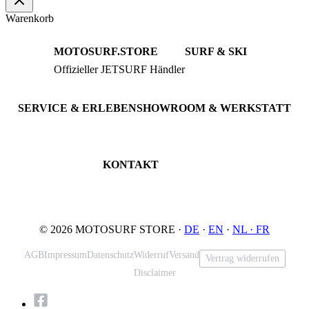
Warenkorb
MOTOSURF.STORE
SURF & SKI
Offizieller JETSURF Händler
JETSURF Boards
Beratung · Probefahrten
JETSURF Ski
Gebrauchte Boards
SERVICE & ERLEBEN
SHOWROOM & WERKSTATT
Probefahrt buchen
An der Loher Mühle 4
Wartung & Inspektion
32545 Bad Oeynhausen
JETSURF Spots
Deutschland
KONTAKT
Tel: +49 5731 7555676
Email: info@motosurf.store
© 2026 MOTOSURF STORE ·
DE
·
EN
·
NL ·
FR
AGB
Impressum
Datenschutz
Widerruf
Versand
Vertrag widerrufen
Disclaimer