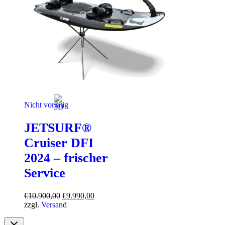
Nicht vorrätig
JETSURF®
Cruiser DFI
2024 – frischer
Service
Ursprünglicher
Aktueller
€
10.900,00
€
9.990,00
Preis
Preis
zzgl.
Versand
war:
ist:
€10.900,00
€9.990,00.