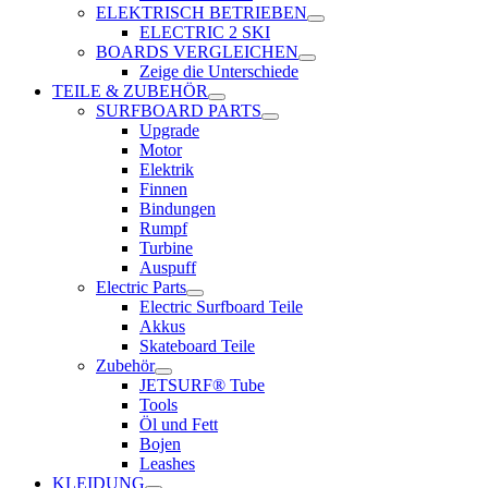
ELEKTRISCH BETRIEBEN
ELECTRIC 2 SKI
BOARDS VERGLEICHEN
Zeige die Unterschiede
TEILE & ZUBEHÖR
SURFBOARD PARTS
Upgrade
Motor
Elektrik
Finnen
Bindungen
Rumpf
Turbine
Auspuff
Electric Parts
Electric Surfboard Teile
Akkus
Skateboard Teile
Zubehör
JETSURF® Tube
Tools
Öl und Fett
Bojen
Leashes
KLEIDUNG