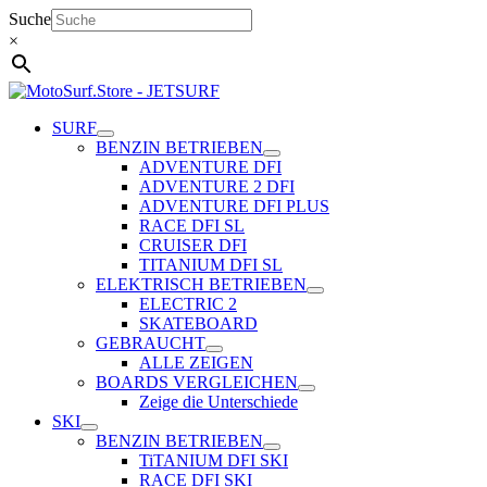
Zum
Suche
Inhalt
×
springen
SURF
BENZIN BETRIEBEN
ADVENTURE DFI
ADVENTURE 2 DFI
ADVENTURE DFI PLUS
RACE DFI SL
CRUISER DFI
TITANIUM DFI SL
ELEKTRISCH BETRIEBEN
ELECTRIC 2
SKATEBOARD
GEBRAUCHT
ALLE ZEIGEN
BOARDS VERGLEICHEN
Zeige die Unterschiede
SKI
BENZIN BETRIEBEN
TiTANIUM DFI SKI
RACE DFI SKI