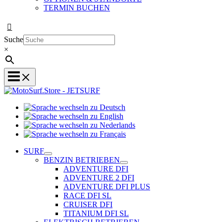
TERMIN BUCHEN
Suche
×
Sprache
Sprache
wechseln
wechseln
zu
Sprache
zu
Deutsch
Sprache
wechseln
English
wechseln
zu
SURF
zu
Nederlands
BENZIN BETRIEBEN
Français
ADVENTURE DFI
ADVENTURE 2 DFI
ADVENTURE DFI PLUS
RACE DFI SL
CRUISER DFI
TITANIUM DFI SL