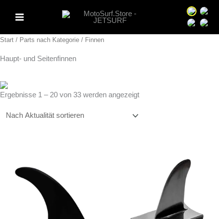
Zum
Sprache 
Spra
Inhalt
Sprache 
Spra
springen
Start
/
Parts nach Kategorie
/ Finnen
Haupt- und Seitenfinnen
Nach
Ergebnisse 1 – 20 von 33 werden angezeigt
Aktualität
sortiert