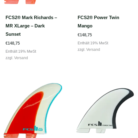
FCS2® Mark Richards –
FCS2® Power Twin
MR XLarge – Dark
Mango
Sunset
€
148,75
Enthält 19% MwSt
€
148,75
zzgl.
Versand
Enthält 19% MwSt
zzgl.
Versand