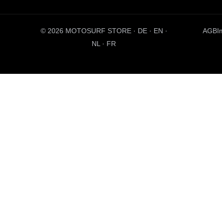
© 2026 MOTOSURF STORE ·
DE
·
EN
·
AGB
I
NL ·
FR