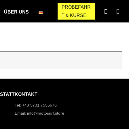
PROBEFAHR
ÜBER UNS
T & KURSE
STATT
KONTAKT
Tel: +49 5731 7555676
Email: info@motosurf.store