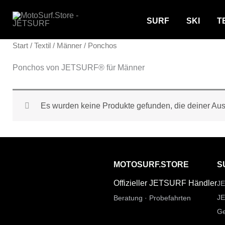
Zum
SURF
SKI
T
Inhalt
springen
Start
/
Textil
/
Männer
/ Ponchos
Ponchos von JETSURF® für Männer
Es wurden keine Produkte gefunden, die deiner Au
MOTOSURF.STORE
S
Offizieller JETSURF Händler
JE
JE
Beratung · Probefahrten
Ge