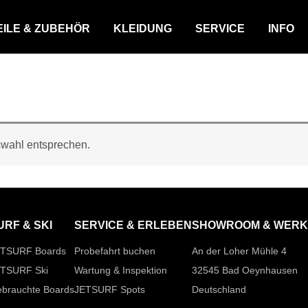
EILE & ZUBEHÖR
KLEIDUNG
SERVICE
INFO
swahl entsprechen.
URF & SKI
SERVICE & ERLEBEN
SHOWROOM & WERK
TSURF Boards
Probefahrt buchen
An der Loher Mühle 4
TSURF Ski
Wartung & Inspektion
32545 Bad Oeynhausen
brauchte Boards
JETSURF Spots
Deutschland