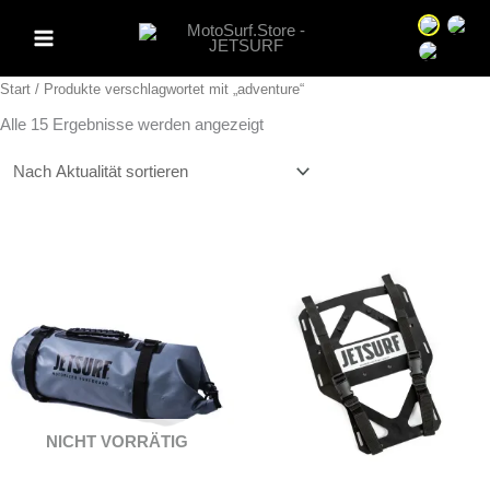
Zum
Sprache 
Spra
Inhalt
Sprache 
springen
Start
/ Produkte verschlagwortet mit „adventure“
Nach
Alle 15 Ergebnisse werden angezeigt
Aktualität
sortiert
NICHT VORRÄTIG