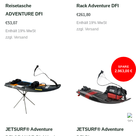
Reisetasche
Rack Adventure DFI
ADVENTURE DFI
€
261,80
Enthält 19% MwSt
€
53,07
zzgl.
Versand
Enthält 19% MwSt
zzgl.
Versand
SPARE
2.963,00 €
JETSURF® Adventure
JETSURF® Adventure