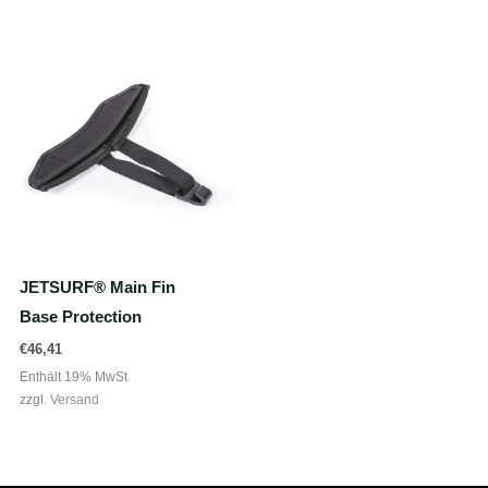
JETSURF® Main Fin
Base Protection
€
46,41
Enthält 19% MwSt
zzgl.
Versand