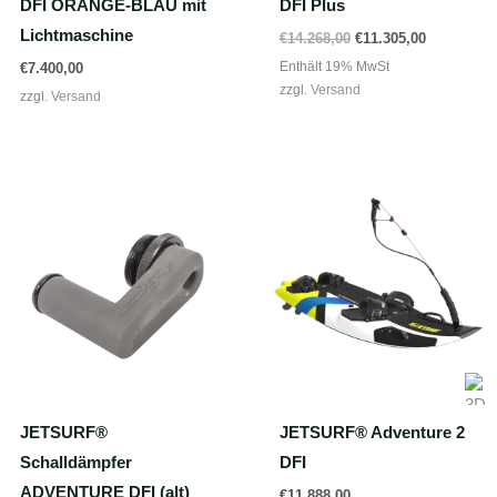
DFI ORANGE-BLAU mit
DFI Plus
Lichtmaschine
Ursprünglicher
Aktueller
€
14.268,00
€
11.305,00
Preis
Preis
Enthält 19% MwSt
€
7.400,00
war:
ist:
zzgl.
Versand
€14.268,00
€11.305,00
zzgl.
Versand
JETSURF®
JETSURF® Adventure 2
Schalldämpfer
DFI
ADVENTURE DFI (alt)
€
11.888,00