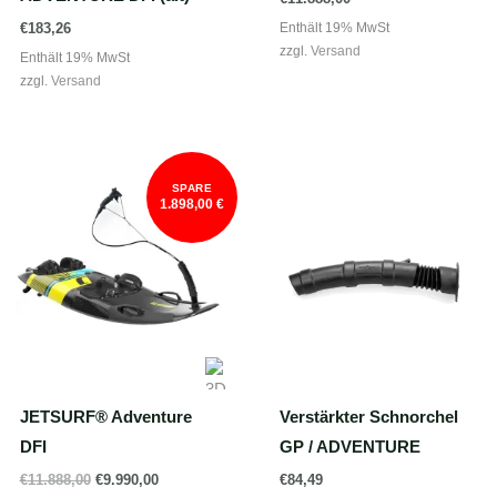
Enthält 19% MwSt
€
183,26
zzgl.
Versand
Enthält 19% MwSt
zzgl.
Versand
SPARE
1.898,00 €
JETSURF® Adventure
Verstärkter Schnorchel
DFI
GP / ADVENTURE
Ursprünglicher
Aktueller
€
11.888,00
€
9.990,00
€
84,49