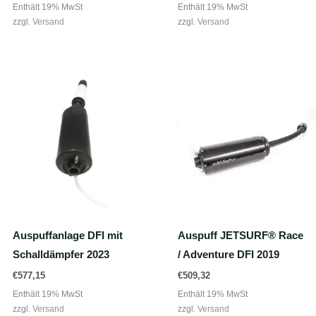
Preis
Preis
Enthält 19% MwSt
Enthält 19% MwSt
war:
ist:
zzgl.
Versand
zzgl.
Versand
€11.888,00
€9.990,00.
Auspuffanlage DFI mit
Auspuff JETSURF® Race
Schalldämpfer 2023
/ Adventure DFI 2019
€
577,15
€
509,32
Enthält 19% MwSt
Enthält 19% MwSt
zzgl.
Versand
zzgl.
Versand