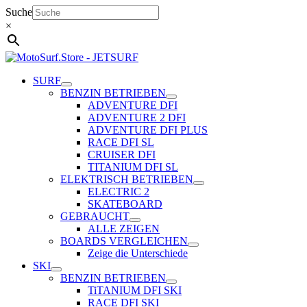
Zum
Suche
Inhalt
×
springen
SURF
BENZIN BETRIEBEN
ADVENTURE DFI
ADVENTURE 2 DFI
ADVENTURE DFI PLUS
RACE DFI SL
CRUISER DFI
TITANIUM DFI SL
ELEKTRISCH BETRIEBEN
ELECTRIC 2
SKATEBOARD
GEBRAUCHT
ALLE ZEIGEN
BOARDS VERGLEICHEN
Zeige die Unterschiede
SKI
BENZIN BETRIEBEN
TiTANIUM DFI SKI
RACE DFI SKI