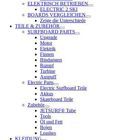
ELEKTRISCH BETRIEBEN
ELECTRIC 2 SKI
BOARDS VERGLEICHEN
Zeige die Unterschiede
TEILE & ZUBEHÖR
SURFBOARD PARTS
Upgrade
Motor
Elektrik
Finnen
Bindungen
Rumpf
Turbine
Auspuff
Electric Parts
Electric Surfboard Teile
Akkus
Skateboard Teile
Zubehör
JETSURF® Tube
Tools
Öl und Fett
Bojen
Leashes
KLEIDUNG