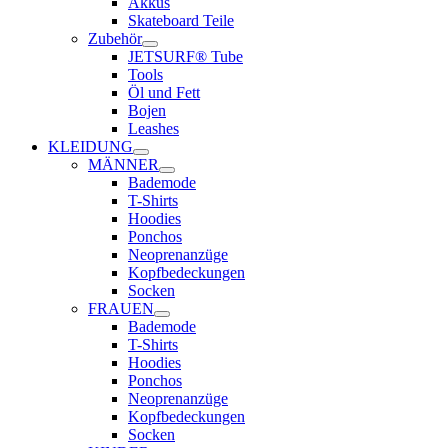
Akkus
Skateboard Teile
Zubehör
JETSURF® Tube
Tools
Öl und Fett
Bojen
Leashes
KLEIDUNG
MÄNNER
Bademode
T-Shirts
Hoodies
Ponchos
Neoprenanzüge
Kopfbedeckungen
Socken
FRAUEN
Bademode
T-Shirts
Hoodies
Ponchos
Neoprenanzüge
Kopfbedeckungen
Socken