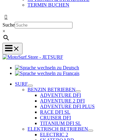
TERMIN BUCHEN
Suche
×
Sprache
wechseln
Sprache
zu
wechseln
SURF
Deutsch
zu
BENZIN BETRIEBEN
Français
ADVENTURE DFI
ADVENTURE 2 DFI
ADVENTURE DFI PLUS
RACE DFI SL
CRUISER DFI
TITANIUM DFI SL
ELEKTRISCH BETRIEBEN
ELECTRIC 2