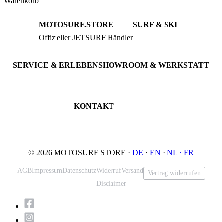
Warenkorb
MOTOSURF.STORE
SURF & SKI
Offizieller JETSURF Händler
JETSURF Boards
Beratung · Probefahrten
JETSURF Ski
Gebrauchte Boards
SERVICE & ERLEBEN
SHOWROOM & WERKSTATT
Probefahrt buchen
An der Loher Mühle 4
Wartung & Inspektion
32545 Bad Oeynhausen
JETSURF Spots
Deutschland
KONTAKT
Tel: +49 5731 7555676
Email: info@motosurf.store
© 2026 MOTOSURF STORE ·
DE
·
EN
·
NL ·
FR
AGB
Impressum
Datenschutz
Widerruf
Versand
Vertrag widerrufen
Disclaimer