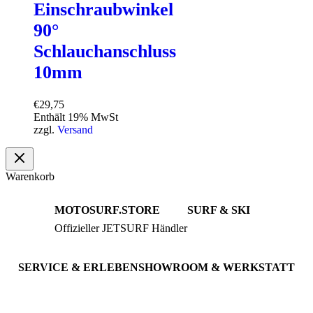
Einschraubwinkel
90°
Schlauchanschluss
10mm
€
29,75
Enthält 19% MwSt
zzgl.
Versand
Warenkorb
MOTOSURF.STORE
SURF & SKI
Offizieller JETSURF Händler
JETSURF Boards
Beratung · Probefahrten
JETSURF Ski
Gebrauchte Boards
SERVICE & ERLEBEN
SHOWROOM & WERKSTATT
Probefahrt buchen
An der Loher Mühle 4
Wartung & Inspektion
32545 Bad Oeynhausen
JETSURF Spots
Deutschland