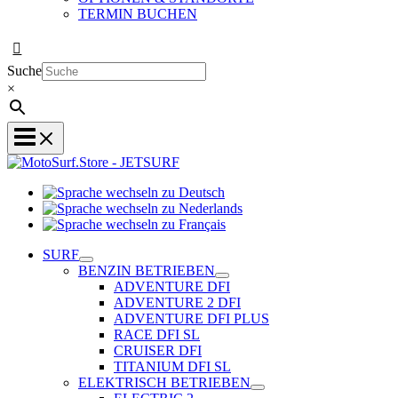
TERMIN BUCHEN
Suche
×
Sprache
wechseln
Sprache
zu
Sprache
wechseln
Deutsch
wechseln
zu
SURF
zu
Nederlands
BENZIN BETRIEBEN
Français
ADVENTURE DFI
ADVENTURE 2 DFI
ADVENTURE DFI PLUS
RACE DFI SL
CRUISER DFI
TITANIUM DFI SL
ELEKTRISCH BETRIEBEN