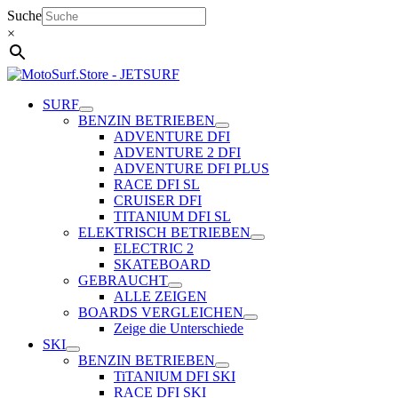
Zum
Suche
Inhalt
×
springen
SURF
BENZIN BETRIEBEN
ADVENTURE DFI
ADVENTURE 2 DFI
ADVENTURE DFI PLUS
RACE DFI SL
CRUISER DFI
TITANIUM DFI SL
ELEKTRISCH BETRIEBEN
ELECTRIC 2
SKATEBOARD
GEBRAUCHT
ALLE ZEIGEN
BOARDS VERGLEICHEN
Zeige die Unterschiede
SKI
BENZIN BETRIEBEN
TiTANIUM DFI SKI
RACE DFI SKI