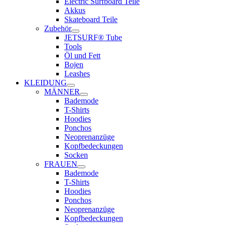
Electric Surfboard Teile
Akkus
Skateboard Teile
Zubehör
JETSURF® Tube
Tools
Öl und Fett
Bojen
Leashes
KLEIDUNG
MÄNNER
Bademode
T-Shirts
Hoodies
Ponchos
Neoprenanzüge
Kopfbedeckungen
Socken
FRAUEN
Bademode
T-Shirts
Hoodies
Ponchos
Neoprenanzüge
Kopfbedeckungen