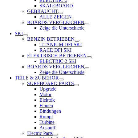
ELECTRIC 2
SKATEBOARD
GEBRAUCHT
ALLE ZEIGEN
BOARDS VERGLEICHEN
Zeige die Unterschiede
SKI
BENZIN BETRIEBEN
TiTANIUM DFI SKI
RACE DFI SKI
ELEKTRISCH BETRIEBEN
ELECTRIC 2 SKI
BOARDS VERGLEICHEN
Zeige die Unterschiede
TEILE & ZUBEHÖR
SURFBOARD PARTS
Upgrade
Motor
Elektrik
Finnen
Bindungen
Rumpf
Turbine
Auspuff
Electric Parts