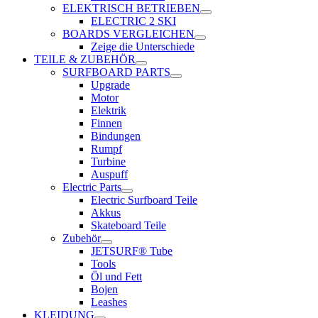
ELEKTRISCH BETRIEBEN
ELECTRIC 2 SKI
BOARDS VERGLEICHEN
Zeige die Unterschiede
TEILE & ZUBEHÖR
SURFBOARD PARTS
Upgrade
Motor
Elektrik
Finnen
Bindungen
Rumpf
Turbine
Auspuff
Electric Parts
Electric Surfboard Teile
Akkus
Skateboard Teile
Zubehör
JETSURF® Tube
Tools
Öl und Fett
Bojen
Leashes
KLEIDUNG