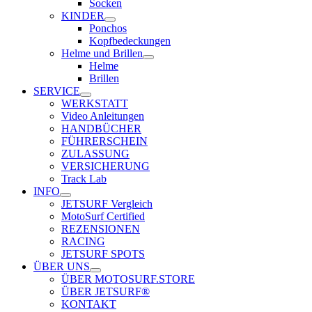
Socken
KINDER
Ponchos
Kopfbedeckungen
Helme und Brillen
Helme
Brillen
SERVICE
WERKSTATT
Video Anleitungen
HANDBÜCHER
FÜHRERSCHEIN
ZULASSUNG
VERSICHERUNG
Track Lab
INFO
JETSURF Vergleich
MotoSurf Certified
REZENSIONEN
RACING
JETSURF SPOTS
ÜBER UNS
ÜBER MOTOSURF.STORE
ÜBER JETSURF®
KONTAKT