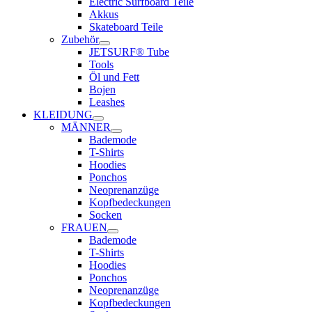
Electric Surfboard Teile
Akkus
Skateboard Teile
Zubehör
JETSURF® Tube
Tools
Öl und Fett
Bojen
Leashes
KLEIDUNG
MÄNNER
Bademode
T-Shirts
Hoodies
Ponchos
Neoprenanzüge
Kopfbedeckungen
Socken
FRAUEN
Bademode
T-Shirts
Hoodies
Ponchos
Neoprenanzüge
Kopfbedeckungen