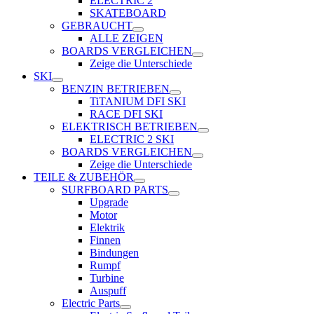
ELECTRIC 2
SKATEBOARD
GEBRAUCHT
ALLE ZEIGEN
BOARDS VERGLEICHEN
Zeige die Unterschiede
SKI
BENZIN BETRIEBEN
TiTANIUM DFI SKI
RACE DFI SKI
ELEKTRISCH BETRIEBEN
ELECTRIC 2 SKI
BOARDS VERGLEICHEN
Zeige die Unterschiede
TEILE & ZUBEHÖR
SURFBOARD PARTS
Upgrade
Motor
Elektrik
Finnen
Bindungen
Rumpf
Turbine
Auspuff
Electric Parts