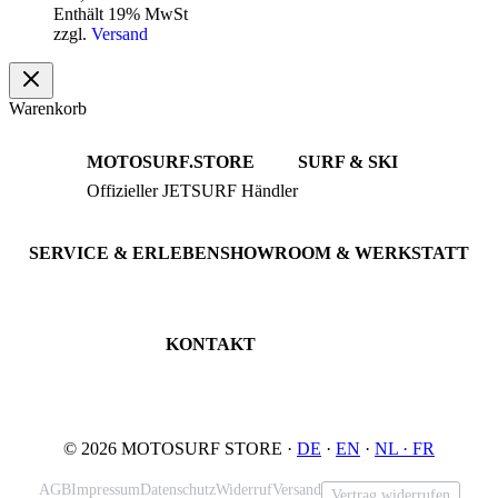
Enthält 19% MwSt
zzgl.
Versand
Warenkorb
MOTOSURF.STORE
SURF & SKI
Offizieller JETSURF Händler
JETSURF Boards
Beratung · Probefahrten
JETSURF Ski
Gebrauchte Boards
SERVICE & ERLEBEN
SHOWROOM & WERKSTATT
Probefahrt buchen
An der Loher Mühle 4
Wartung & Inspektion
32545 Bad Oeynhausen
JETSURF Spots
Deutschland
KONTAKT
Tel: +49 5731 7555676
Email: info@motosurf.store
© 2026 MOTOSURF STORE ·
DE
·
EN
·
NL ·
FR
AGB
Impressum
Datenschutz
Widerruf
Versand
Vertrag widerrufen