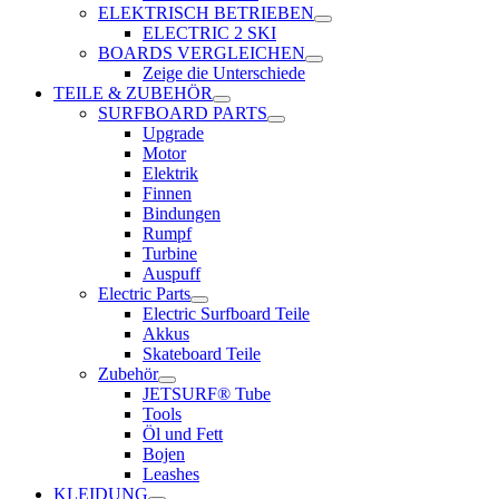
ELEKTRISCH BETRIEBEN
ELECTRIC 2 SKI
BOARDS VERGLEICHEN
Zeige die Unterschiede
TEILE & ZUBEHÖR
SURFBOARD PARTS
Upgrade
Motor
Elektrik
Finnen
Bindungen
Rumpf
Turbine
Auspuff
Electric Parts
Electric Surfboard Teile
Akkus
Skateboard Teile
Zubehör
JETSURF® Tube
Tools
Öl und Fett
Bojen
Leashes
KLEIDUNG