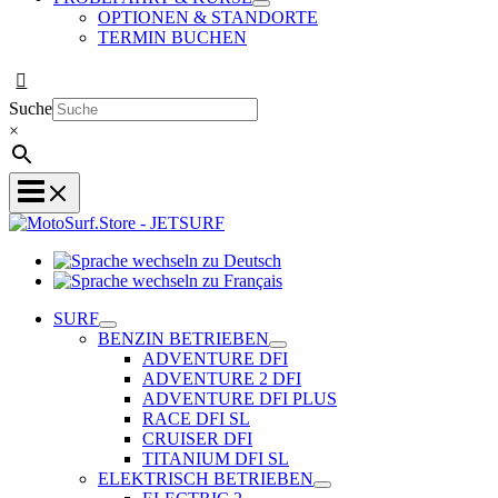
OPTIONEN & STANDORTE
TERMIN BUCHEN
Suche
×
Sprache
wechseln
Sprache
zu
wechseln
SURF
Deutsch
zu
BENZIN BETRIEBEN
Français
ADVENTURE DFI
ADVENTURE 2 DFI
ADVENTURE DFI PLUS
RACE DFI SL
CRUISER DFI
TITANIUM DFI SL
ELEKTRISCH BETRIEBEN