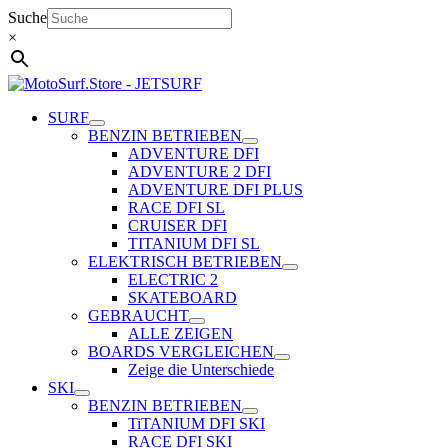
Zum
Suche
Inhalt
×
springen
SURF
BENZIN BETRIEBEN
ADVENTURE DFI
ADVENTURE 2 DFI
ADVENTURE DFI PLUS
RACE DFI SL
CRUISER DFI
TITANIUM DFI SL
ELEKTRISCH BETRIEBEN
ELECTRIC 2
SKATEBOARD
GEBRAUCHT
ALLE ZEIGEN
BOARDS VERGLEICHEN
Zeige die Unterschiede
SKI
BENZIN BETRIEBEN
TiTANIUM DFI SKI
RACE DFI SKI