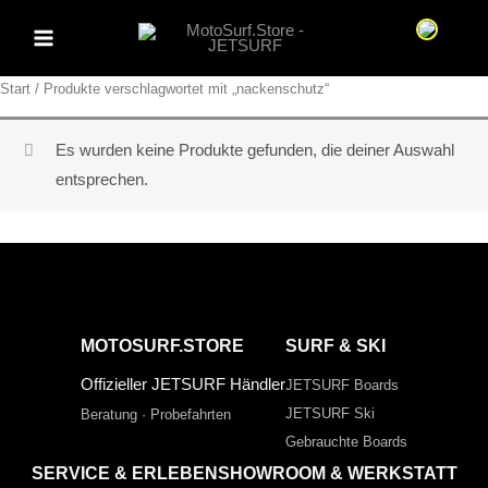
Zum
Sprache 
Inhalt
springen
Start
/ Produkte verschlagwortet mit „nackenschutz“
Es wurden keine Produkte gefunden, die deiner Auswahl
entsprechen.
MOTOSURF.STORE
SURF & SKI
Offizieller JETSURF Händler
JETSURF Boards
JETSURF Ski
Beratung · Probefahrten
Gebrauchte Boards
SERVICE & ERLEBEN
SHOWROOM & WERKSTATT