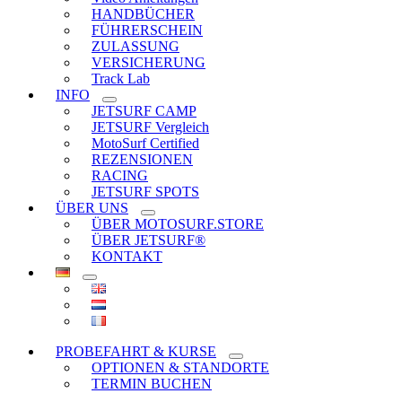
HANDBÜCHER
FÜHRERSCHEIN
ZULASSUNG
VERSICHERUNG
Track Lab
INFO
JETSURF CAMP
JETSURF Vergleich
MotoSurf Certified
REZENSIONEN
RACING
JETSURF SPOTS
ÜBER UNS
ÜBER MOTOSURF.STORE
ÜBER JETSURF®
KONTAKT
PROBEFAHRT & KURSE
OPTIONEN & STANDORTE
TERMIN BUCHEN