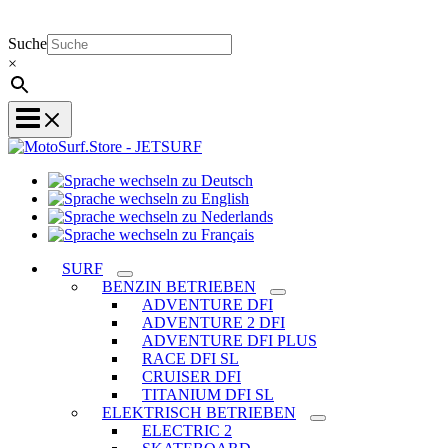
Suche
×
Sprache
Sprache
wechseln
wechseln
zu
Sprache
zu
Deutsch
Sprache
wechseln
English
wechseln
zu
SURF
zu
Nederlands
BENZIN BETRIEBEN
Français
ADVENTURE DFI
ADVENTURE 2 DFI
ADVENTURE DFI PLUS
RACE DFI SL
CRUISER DFI
TITANIUM DFI SL
ELEKTRISCH BETRIEBEN
ELECTRIC 2