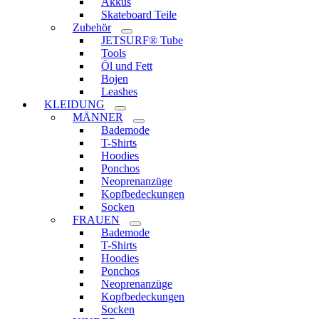
Akkus
Skateboard Teile
Zubehör
JETSURF® Tube
Tools
Öl und Fett
Bojen
Leashes
KLEIDUNG
MÄNNER
Bademode
T-Shirts
Hoodies
Ponchos
Neoprenanzüge
Kopfbedeckungen
Socken
FRAUEN
Bademode
T-Shirts
Hoodies
Ponchos
Neoprenanzüge
Kopfbedeckungen
Socken