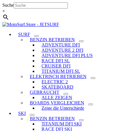
Zum
Suche
Inhalt
×
springen
SURF
BENZIN BETRIEBEN
ADVENTURE DFI
ADVENTURE 2 DFI
ADVENTURE DFI PLUS
RACE DFI SL
CRUISER DFI
TITANIUM DFI SL
ELEKTRISCH BETRIEBEN
ELECTRIC 2
SKATEBOARD
GEBRAUCHT
ALLE ZEIGEN
BOARDS VERGLEICHEN
Zeige die Unterschiede
SKI
BENZIN BETRIEBEN
TiTANIUM DFI SKI
RACE DFI SKI