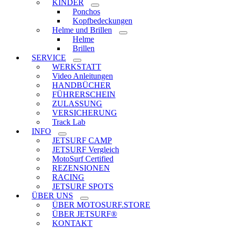
KINDER
Ponchos
Kopfbedeckungen
Helme und Brillen
Helme
Brillen
SERVICE
WERKSTATT
Video Anleitungen
HANDBÜCHER
FÜHRERSCHEIN
ZULASSUNG
VERSICHERUNG
Track Lab
INFO
JETSURF CAMP
JETSURF Vergleich
MotoSurf Certified
REZENSIONEN
RACING
JETSURF SPOTS
ÜBER UNS
ÜBER MOTOSURF.STORE
ÜBER JETSURF®
KONTAKT