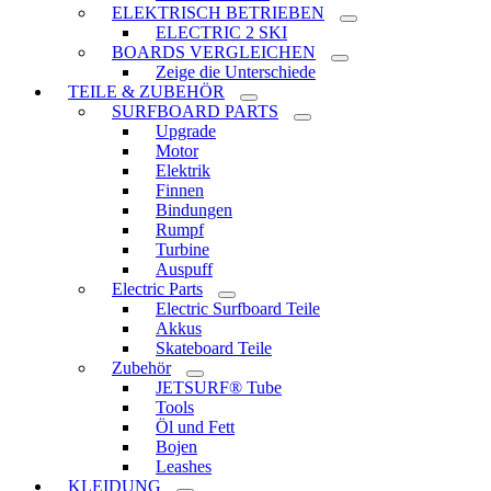
ELEKTRISCH BETRIEBEN
ELECTRIC 2 SKI
BOARDS VERGLEICHEN
Zeige die Unterschiede
TEILE & ZUBEHÖR
SURFBOARD PARTS
Upgrade
Motor
Elektrik
Finnen
Bindungen
Rumpf
Turbine
Auspuff
Electric Parts
Electric Surfboard Teile
Akkus
Skateboard Teile
Zubehör
JETSURF® Tube
Tools
Öl und Fett
Bojen
Leashes
KLEIDUNG