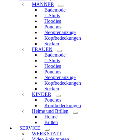
MÄNNER
Bademode
T-Shirts
Hoodies
Ponchos
Neoprenanzüge
Kopfbedeckungen
Socken
FRAUEN
Bademode
T-Shirts
Hoodies
Ponchos
Neoprenanzüge
Kopfbedeckungen
Socken
KINDER
Ponchos
Kopfbedeckungen
Helme und Brillen
Helme
Brillen
SERVICE
WERKSTATT
Video Anleitungen