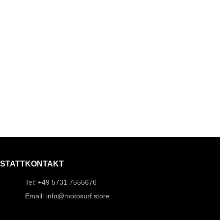
STATT
KONTAKT
Tel: +49 5731 7555676
Email: info@motosurf.store