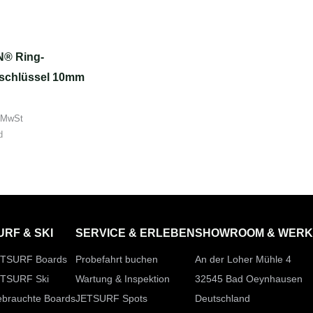
® Ring-
schlüssel 10mm
 MwSt
d
URF & SKI
SERVICE & ERLEBEN
SHOWROOM & WERK
TSURF Boards
Probefahrt buchen
An der Loher Mühle 4
TSURF Ski
Wartung & Inspektion
32545 Bad Oeynhausen
brauchte Boards
JETSURF Spots
Deutschland