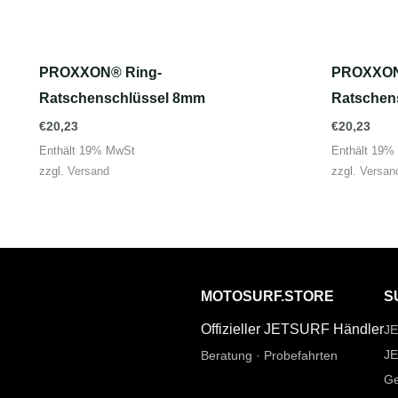
PROXXON® Ring-
PROXXON
Ratschenschlüssel 8mm
Ratschen
€
20,23
€
20,23
Enthält 19% MwSt
Enthält 19%
zzgl.
Versand
zzgl.
Versan
MOTOSURF.STORE
S
Offizieller JETSURF Händler
JE
JE
Beratung · Probefahrten
Ge