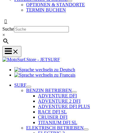
OPTIONEN & STANDORTE
TERMIN BUCHEN
Suche
×
Sprache
wechseln
Sprache
zu
wechseln
SURF
Deutsch
zu
BENZIN BETRIEBEN
Français
ADVENTURE DFI
ADVENTURE 2 DFI
ADVENTURE DFI PLUS
RACE DFI SL
CRUISER DFI
TITANIUM DFI SL
ELEKTRISCH BETRIEBEN