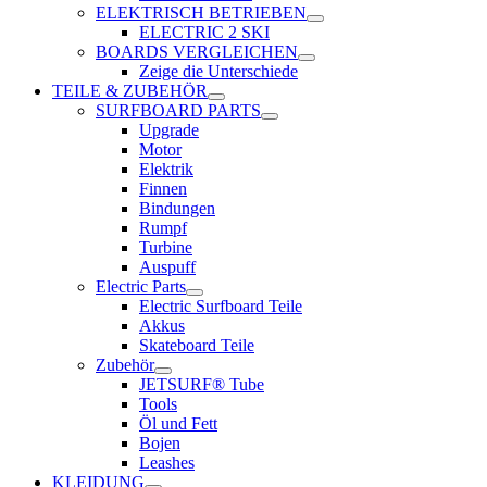
ELEKTRISCH BETRIEBEN
ELECTRIC 2 SKI
BOARDS VERGLEICHEN
Zeige die Unterschiede
TEILE & ZUBEHÖR
SURFBOARD PARTS
Upgrade
Motor
Elektrik
Finnen
Bindungen
Rumpf
Turbine
Auspuff
Electric Parts
Electric Surfboard Teile
Akkus
Skateboard Teile
Zubehör
JETSURF® Tube
Tools
Öl und Fett
Bojen
Leashes
KLEIDUNG