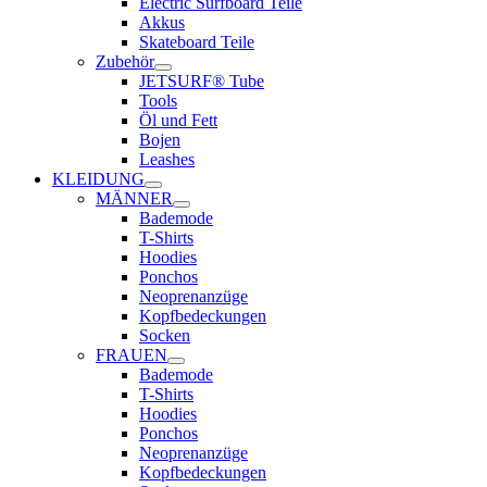
Electric Surfboard Teile
Akkus
Skateboard Teile
Zubehör
JETSURF® Tube
Tools
Öl und Fett
Bojen
Leashes
KLEIDUNG
MÄNNER
Bademode
T-Shirts
Hoodies
Ponchos
Neoprenanzüge
Kopfbedeckungen
Socken
FRAUEN
Bademode
T-Shirts
Hoodies
Ponchos
Neoprenanzüge
Kopfbedeckungen