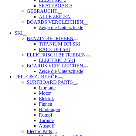
ELECTRIC 2
SKATEBOARD
GEBRAUCHT
ALLE ZEIGEN
BOARDS VERGLEICHEN
Zeige die Unterschiede
SKI
BENZIN BETRIEBEN
TiTANIUM DFI SKI
RACE DFI SKI
ELEKTRISCH BETRIEBEN
ELECTRIC 2 SKI
BOARDS VERGLEICHEN
Zeige die Unterschiede
TEILE & ZUBEHÖR
SURFBOARD PARTS
Upgrade
Motor
Elektrik
Finnen
Bindungen
Rumpf
Turbine
Auspuff
Electric Parts