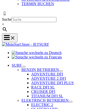
TERMIN BUCHEN
Suche
×
Sprache
wechseln
Sprache
zu
wechseln
SURF
Deutsch
zu
BENZIN BETRIEBEN
Français
ADVENTURE DFI
ADVENTURE 2 DFI
ADVENTURE DFI PLUS
RACE DFI SL
CRUISER DFI
TITANIUM DFI SL
ELEKTRISCH BETRIEBEN
ELECTRIC 2