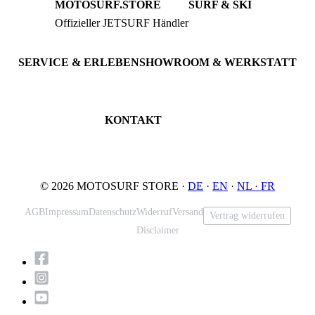
MOTOSURF.STORE
SURF & SKI
Offizieller JETSURF Händler
JETSURF Boards
Beratung · Probefahrten
JETSURF Ski
Gebrauchte Boards
SERVICE & ERLEBEN
SHOWROOM & WERKSTATT
Probefahrt buchen
An der Loher Mühle 4
Wartung & Inspektion
32545 Bad Oeynhausen
JETSURF Spots
Deutschland
KONTAKT
Tel: +49 5731 7555676
Email: info@motosurf.store
© 2026 MOTOSURF STORE ·
DE
·
EN
·
NL ·
FR
AGB
Impressum
Datenschutz
Widerruf
Versand
Vertrag widerrufen
Disclaimer