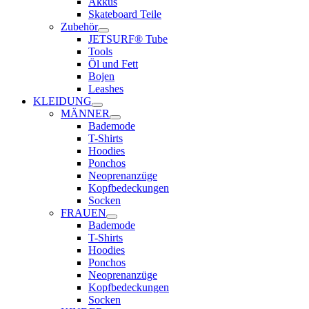
Akkus
Skateboard Teile
Zubehör
JETSURF® Tube
Tools
Öl und Fett
Bojen
Leashes
KLEIDUNG
MÄNNER
Bademode
T-Shirts
Hoodies
Ponchos
Neoprenanzüge
Kopfbedeckungen
Socken
FRAUEN
Bademode
T-Shirts
Hoodies
Ponchos
Neoprenanzüge
Kopfbedeckungen
Socken