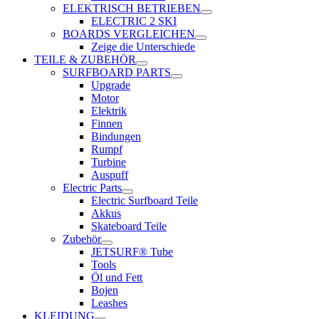
ELEKTRISCH BETRIEBEN
ELECTRIC 2 SKI
BOARDS VERGLEICHEN
Zeige die Unterschiede
TEILE & ZUBEHÖR
SURFBOARD PARTS
Upgrade
Motor
Elektrik
Finnen
Bindungen
Rumpf
Turbine
Auspuff
Electric Parts
Electric Surfboard Teile
Akkus
Skateboard Teile
Zubehör
JETSURF® Tube
Tools
Öl und Fett
Bojen
Leashes
KLEIDUNG