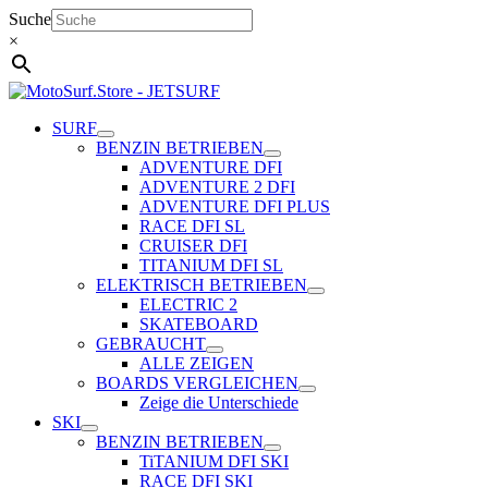
Zum
Suche
Inhalt
×
springen
SURF
BENZIN BETRIEBEN
ADVENTURE DFI
ADVENTURE 2 DFI
ADVENTURE DFI PLUS
RACE DFI SL
CRUISER DFI
TITANIUM DFI SL
ELEKTRISCH BETRIEBEN
ELECTRIC 2
SKATEBOARD
GEBRAUCHT
ALLE ZEIGEN
BOARDS VERGLEICHEN
Zeige die Unterschiede
SKI
BENZIN BETRIEBEN
TiTANIUM DFI SKI
RACE DFI SKI