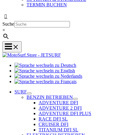
TERMIN BUCHEN
Suche
×
Sprache
Sprache
wechseln
wechseln
zu
Sprache
zu
Deutsch
Sprache
wechseln
English
wechseln
zu
SURF
zu
Nederlands
BENZIN BETRIEBEN
Français
ADVENTURE DFI
ADVENTURE 2 DFI
ADVENTURE DFI PLUS
RACE DFI SL
CRUISER DFI
TITANIUM DFI SL