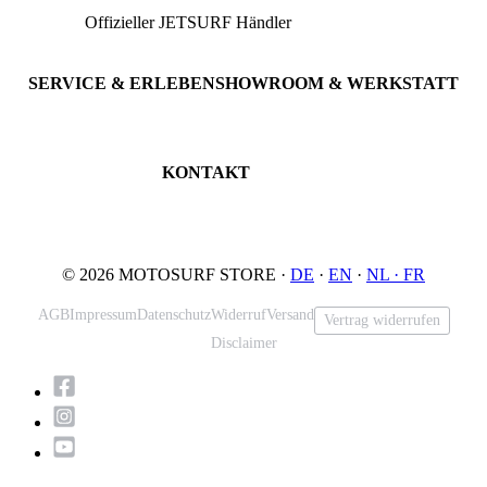
Offizieller JETSURF Händler
JETSURF Boards
Beratung · Probefahrten
JETSURF Ski
Gebrauchte Boards
SERVICE & ERLEBEN
SHOWROOM & WERKSTATT
Probefahrt buchen
An der Loher Mühle 4
Wartung & Inspektion
32545 Bad Oeynhausen
JETSURF Spots
Deutschland
KONTAKT
Tel: +49 5731 7555676
Email: info@motosurf.store
© 2026 MOTOSURF STORE ·
DE
·
EN
·
NL ·
FR
AGB
Impressum
Datenschutz
Widerruf
Versand
Vertrag widerrufen
Disclaimer