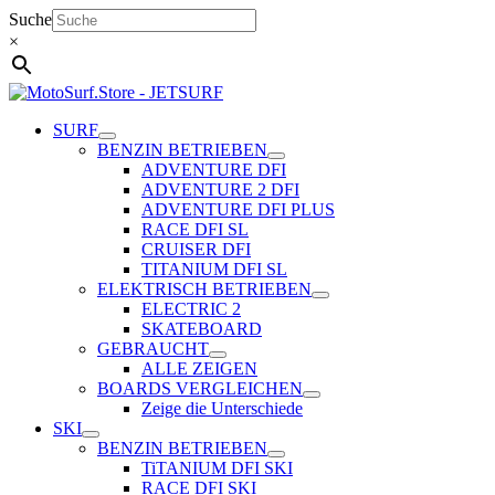
Zum
Suche
Inhalt
×
springen
SURF
BENZIN BETRIEBEN
ADVENTURE DFI
ADVENTURE 2 DFI
ADVENTURE DFI PLUS
RACE DFI SL
CRUISER DFI
TITANIUM DFI SL
ELEKTRISCH BETRIEBEN
ELECTRIC 2
SKATEBOARD
GEBRAUCHT
ALLE ZEIGEN
BOARDS VERGLEICHEN
Zeige die Unterschiede
SKI
BENZIN BETRIEBEN
TiTANIUM DFI SKI
RACE DFI SKI