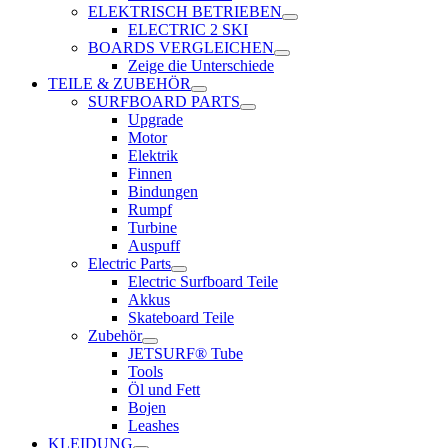
ELEKTRISCH BETRIEBEN
ELECTRIC 2 SKI
BOARDS VERGLEICHEN
Zeige die Unterschiede
TEILE & ZUBEHÖR
SURFBOARD PARTS
Upgrade
Motor
Elektrik
Finnen
Bindungen
Rumpf
Turbine
Auspuff
Electric Parts
Electric Surfboard Teile
Akkus
Skateboard Teile
Zubehör
JETSURF® Tube
Tools
Öl und Fett
Bojen
Leashes
KLEIDUNG