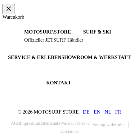
Warenkorb
MOTOSURF.STORE
SURF & SKI
Offizieller JETSURF Händler
JETSURF Boards
Beratung · Probefahrten
JETSURF Ski
Gebrauchte Boards
SERVICE & ERLEBEN
SHOWROOM & WERKSTATT
Probefahrt buchen
An der Loher Mühle 4
Wartung & Inspektion
32545 Bad Oeynhausen
JETSURF Spots
Deutschland
KONTAKT
Tel: +49 5731 7555676
Email: info@motosurf.store
© 2026 MOTOSURF STORE ·
DE
·
EN
·
NL ·
FR
AGB
Impressum
Datenschutz
Widerruf
Versand
Vertrag widerrufen
Disclaimer