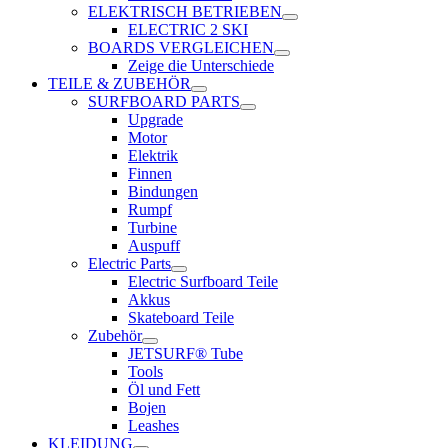
ELEKTRISCH BETRIEBEN
ELECTRIC 2 SKI
BOARDS VERGLEICHEN
Zeige die Unterschiede
TEILE & ZUBEHÖR
SURFBOARD PARTS
Upgrade
Motor
Elektrik
Finnen
Bindungen
Rumpf
Turbine
Auspuff
Electric Parts
Electric Surfboard Teile
Akkus
Skateboard Teile
Zubehör
JETSURF® Tube
Tools
Öl und Fett
Bojen
Leashes
KLEIDUNG