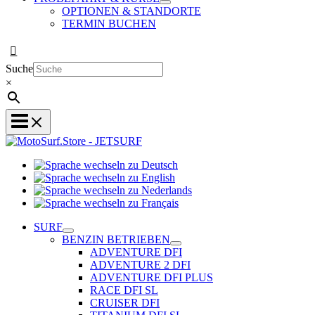
OPTIONEN & STANDORTE
TERMIN BUCHEN
Suche
×
Sprache
Sprache
wechseln
wechseln
zu
Sprache
zu
Deutsch
Sprache
wechseln
English
wechseln
zu
SURF
zu
Nederlands
BENZIN BETRIEBEN
Français
ADVENTURE DFI
ADVENTURE 2 DFI
ADVENTURE DFI PLUS
RACE DFI SL
CRUISER DFI