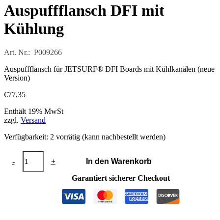
Auspuffflansch DFI mit
Kühlung
Art. Nr.: P009266
Auspuffflansch für JETSURF® DFI Boards mit Kühlkanälen (neue
Version)
€
77,35
Enthält 19% MwSt
zzgl.
Versand
Verfügbarkeit:
2 vorrätig (kann nachbestellt werden)
Auspuffflansch
-
+
In den Warenkorb
DFI
mit
Garantiert sicherer Checkout
Kühlung
Menge