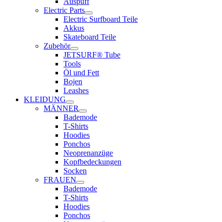
Auspuff
Electric Parts
Electric Surfboard Teile
Akkus
Skateboard Teile
Zubehör
JETSURF® Tube
Tools
Öl und Fett
Bojen
Leashes
KLEIDUNG
MÄNNER
Bademode
T-Shirts
Hoodies
Ponchos
Neoprenanzüge
Kopfbedeckungen
Socken
FRAUEN
Bademode
T-Shirts
Hoodies
Ponchos