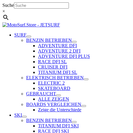
Zum
Suche
Inhalt
×
springen
SURF
BENZIN BETRIEBEN
ADVENTURE DFI
ADVENTURE 2 DFI
ADVENTURE DFI PLUS
RACE DFI SL
CRUISER DFI
TITANIUM DFI SL
ELEKTRISCH BETRIEBEN
ELECTRIC 2
SKATEBOARD
GEBRAUCHT
ALLE ZEIGEN
BOARDS VERGLEICHEN
Zeige die Unterschiede
SKI
BENZIN BETRIEBEN
TiTANIUM DFI SKI
RACE DFI SKI