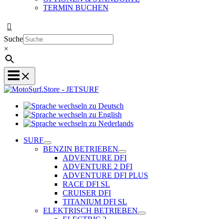
TERMIN BUCHEN
Suche
×
Sprache
Sprache
wechseln
wechseln
zu
Sprache
zu
Deutsch
wechseln
SURF
English
zu
BENZIN BETRIEBEN
Nederlands
ADVENTURE DFI
ADVENTURE 2 DFI
ADVENTURE DFI PLUS
RACE DFI SL
CRUISER DFI
TITANIUM DFI SL
ELEKTRISCH BETRIEBEN