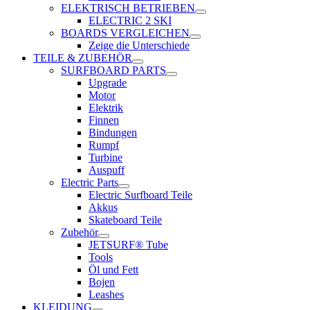
ELEKTRISCH BETRIEBEN
ELECTRIC 2 SKI
BOARDS VERGLEICHEN
Zeige die Unterschiede
TEILE & ZUBEHÖR
SURFBOARD PARTS
Upgrade
Motor
Elektrik
Finnen
Bindungen
Rumpf
Turbine
Auspuff
Electric Parts
Electric Surfboard Teile
Akkus
Skateboard Teile
Zubehör
JETSURF® Tube
Tools
Öl und Fett
Bojen
Leashes
KLEIDUNG