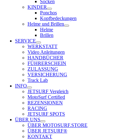
Socken
KINDER
Ponchos
Kopfbedeckungen
Helme und Brillen
Helme
Brillen
SERVICE
WERKSTATT
Video Anleitungen
HANDBÜCHER
FÜHRERSCHEIN
ZULASSUNG
VERSICHERUNG
Track Lab
INFO
JETSURF Vergleich
MotoSurf Certified
REZENSIONEN
RACING
JETSURF SPOTS
ÜBER UNS
ÜBER MOTOSURF.STORE
ÜBER JETSURF®
KONTAKT