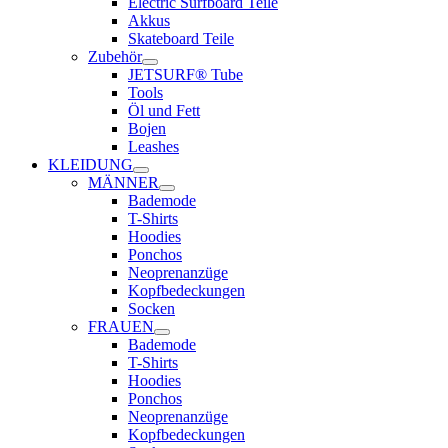
Electric Surfboard Teile
Akkus
Skateboard Teile
Zubehör
JETSURF® Tube
Tools
Öl und Fett
Bojen
Leashes
KLEIDUNG
MÄNNER
Bademode
T-Shirts
Hoodies
Ponchos
Neoprenanzüge
Kopfbedeckungen
Socken
FRAUEN
Bademode
T-Shirts
Hoodies
Ponchos
Neoprenanzüge
Kopfbedeckungen