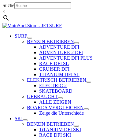
Zum
Suche
Inhalt
×
springen
SURF
BENZIN BETRIEBEN
ADVENTURE DFI
ADVENTURE 2 DFI
ADVENTURE DFI PLUS
RACE DFI SL
CRUISER DFI
TITANIUM DFI SL
ELEKTRISCH BETRIEBEN
ELECTRIC 2
SKATEBOARD
GEBRAUCHT
ALLE ZEIGEN
BOARDS VERGLEICHEN
Zeige die Unterschiede
SKI
BENZIN BETRIEBEN
TiTANIUM DFI SKI
RACE DFI SKI