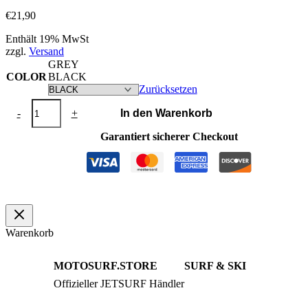
€
21,90
Enthält 19% MwSt
zzgl.
Versand
GREY
COLOR
BLACK
Zurücksetzen
Beanie
-
+
In den Warenkorb
BRAND
Menge
Garantiert sicherer Checkout
Warenkorb
MOTOSURF.STORE
SURF & SKI
Offizieller JETSURF Händler
JETSURF Boards
Beratung · Probefahrten
JETSURF Ski