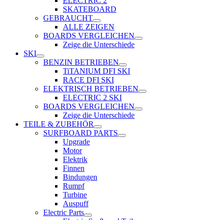
ELECTRIC 2
SKATEBOARD
GEBRAUCHT
ALLE ZEIGEN
BOARDS VERGLEICHEN
Zeige die Unterschiede
SKI
BENZIN BETRIEBEN
TiTANIUM DFI SKI
RACE DFI SKI
ELEKTRISCH BETRIEBEN
ELECTRIC 2 SKI
BOARDS VERGLEICHEN
Zeige die Unterschiede
TEILE & ZUBEHÖR
SURFBOARD PARTS
Upgrade
Motor
Elektrik
Finnen
Bindungen
Rumpf
Turbine
Auspuff
Electric Parts