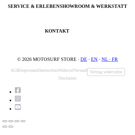
Gebrauchte Boards
SERVICE & ERLEBEN
SHOWROOM & WERKSTATT
Probefahrt buchen
An der Loher Mühle 4
Wartung & Inspektion
32545 Bad Oeynhausen
JETSURF Spots
Deutschland
KONTAKT
Tel: +49 5731 7555676
Email: info@motosurf.store
© 2026 MOTOSURF STORE ·
DE
·
EN
·
NL ·
FR
AGB
Impressum
Datenschutz
Widerruf
Versand
Vertrag widerrufen
Disclaimer
Nach
oben
scrollen