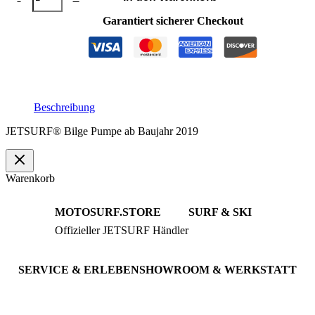
Pumpe
2019
Garantiert sicherer Checkout
Menge
Beschreibung
JETSURF® Bilge Pumpe ab Baujahr 2019
Warenkorb
MOTOSURF.STORE
SURF & SKI
Offizieller JETSURF Händler
JETSURF Boards
Beratung · Probefahrten
JETSURF Ski
Gebrauchte Boards
SERVICE & ERLEBEN
SHOWROOM & WERKSTATT
Probefahrt buchen
An der Loher Mühle 4
Wartung & Inspektion
32545 Bad Oeynhausen
JETSURF Spots
Deutschland