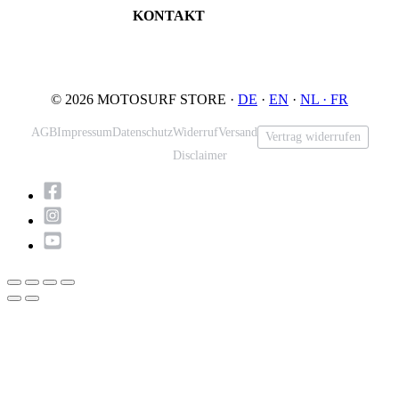
KONTAKT
Tel: +49 5731 7555676
Email: info@motosurf.store
© 2026 MOTOSURF STORE ·
DE
·
EN
·
NL ·
FR
AGB
Impressum
Datenschutz
Widerruf
Versand
Vertrag widerrufen
Disclaimer
Nach
oben
scrollen