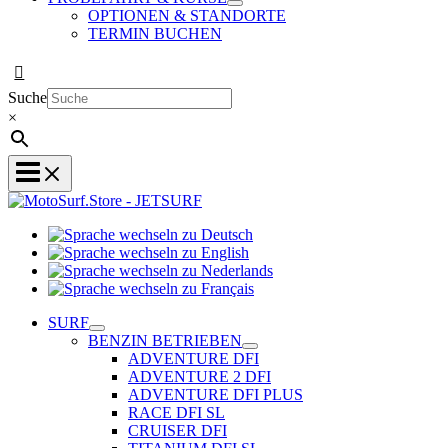
OPTIONEN & STANDORTE
TERMIN BUCHEN
Suche
×
Sprache
Sprache
wechseln
wechseln
zu
Sprache
zu
Deutsch
Sprache
wechseln
English
wechseln
zu
SURF
zu
Nederlands
BENZIN BETRIEBEN
Français
ADVENTURE DFI
ADVENTURE 2 DFI
ADVENTURE DFI PLUS
RACE DFI SL
CRUISER DFI