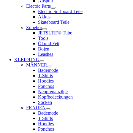
Auspuff
Electric Parts
Electric Surfboard Teile
Akkus
Skateboard Teile
Zubehör
JETSURF® Tube
Tools
Öl und Fett
Bojen
Leashes
KLEIDUNG
MÄNNER
Bademode
T-Shirts
Hoodies
Ponchos
Neoprenanzüge
Kopfbedeckungen
Socken
FRAUEN
Bademode
T-Shirts
Hoodies
Ponchos