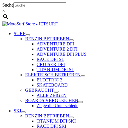
Zum
Suche
Inhalt
×
springen
SURF
BENZIN BETRIEBEN
ADVENTURE DFI
ADVENTURE 2 DFI
ADVENTURE DFI PLUS
RACE DFI SL
CRUISER DFI
TITANIUM DFI SL
ELEKTRISCH BETRIEBEN
ELECTRIC 2
SKATEBOARD
GEBRAUCHT
ALLE ZEIGEN
BOARDS VERGLEICHEN
Zeige die Unterschiede
SKI
BENZIN BETRIEBEN
TiTANIUM DFI SKI
RACE DFI SKI