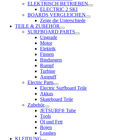
ELEKTRISCH BETRIEBEN
ELECTRIC 2 SKI
BOARDS VERGLEICHEN
Zeige die Unterschiede
TEILE & ZUBEHÖR
SURFBOARD PARTS
Upgrade
Motor
Elektrik
Finnen
Bindungen
Rumpf
Turbine
Auspuff
Electric Parts
Electric Surfboard Teile
Akkus
Skateboard Teile
Zubehör
JETSURF® Tube
Tools
Öl und Fett
Bojen
Leashes
KLEIDUNG