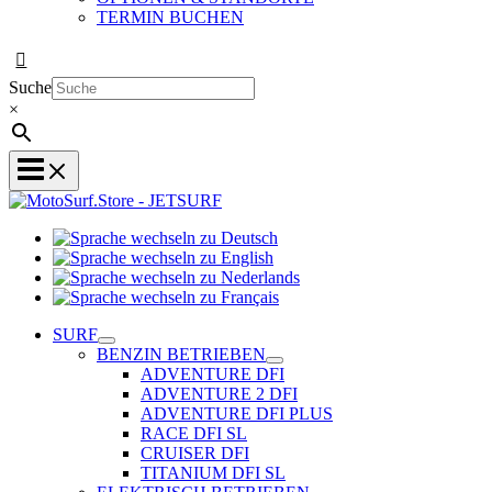
TERMIN BUCHEN
Suche
×
Sprache
Sprache
wechseln
wechseln
zu
Sprache
zu
Deutsch
Sprache
wechseln
English
wechseln
zu
SURF
zu
Nederlands
BENZIN BETRIEBEN
Français
ADVENTURE DFI
ADVENTURE 2 DFI
ADVENTURE DFI PLUS
RACE DFI SL
CRUISER DFI
TITANIUM DFI SL