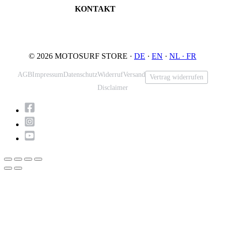
KONTAKT
Tel: +49 5731 7555676
Email: info@motosurf.store
© 2026 MOTOSURF STORE ·
DE
·
EN
·
NL ·
FR
AGB
Impressum
Datenschutz
Widerruf
Versand
Vertrag widerrufen
Disclaimer
Nach
oben
scrollen