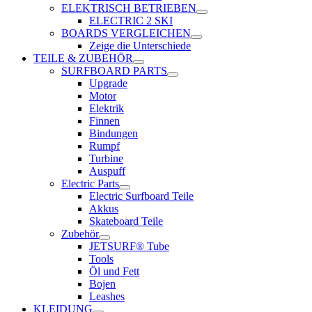
ELEKTRISCH BETRIEBEN
ELECTRIC 2 SKI
BOARDS VERGLEICHEN
Zeige die Unterschiede
TEILE & ZUBEHÖR
SURFBOARD PARTS
Upgrade
Motor
Elektrik
Finnen
Bindungen
Rumpf
Turbine
Auspuff
Electric Parts
Electric Surfboard Teile
Akkus
Skateboard Teile
Zubehör
JETSURF® Tube
Tools
Öl und Fett
Bojen
Leashes
KLEIDUNG