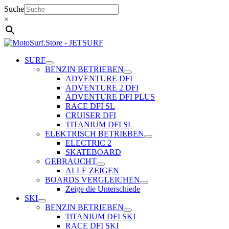
Zum
Suche
Inhalt
×
springen
SURF
BENZIN BETRIEBEN
ADVENTURE DFI
ADVENTURE 2 DFI
ADVENTURE DFI PLUS
RACE DFI SL
CRUISER DFI
TITANIUM DFI SL
ELEKTRISCH BETRIEBEN
ELECTRIC 2
SKATEBOARD
GEBRAUCHT
ALLE ZEIGEN
BOARDS VERGLEICHEN
Zeige die Unterschiede
SKI
BENZIN BETRIEBEN
TiTANIUM DFI SKI
RACE DFI SKI