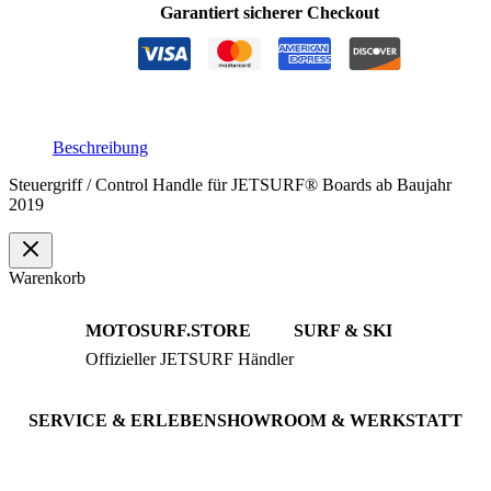
2019
Garantiert sicherer Checkout
Menge
Beschreibung
Steuergriff / Control Handle für JETSURF® Boards ab Baujahr
2019
Warenkorb
MOTOSURF.STORE
SURF & SKI
Offizieller JETSURF Händler
JETSURF Boards
Beratung · Probefahrten
JETSURF Ski
Gebrauchte Boards
SERVICE & ERLEBEN
SHOWROOM & WERKSTATT
Probefahrt buchen
An der Loher Mühle 4
Wartung & Inspektion
32545 Bad Oeynhausen
JETSURF Spots
Deutschland