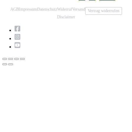
AGB
Impressum
Datenschutz
Widerruf
Versand
Vertrag widerrufen
Disclaimer
Nach
oben
scrollen