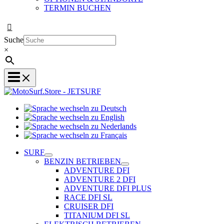
TERMIN BUCHEN
Suche
×
Sprache
Sprache
wechseln
wechseln
zu
Sprache
zu
Deutsch
Sprache
wechseln
English
wechseln
zu
SURF
zu
Nederlands
BENZIN BETRIEBEN
Français
ADVENTURE DFI
ADVENTURE 2 DFI
ADVENTURE DFI PLUS
RACE DFI SL
CRUISER DFI
TITANIUM DFI SL