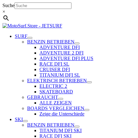
Zum
Suche
Inhalt
×
springen
SURF
BENZIN BETRIEBEN
ADVENTURE DFI
ADVENTURE 2 DFI
ADVENTURE DFI PLUS
RACE DFI SL
CRUISER DFI
TITANIUM DFI SL
ELEKTRISCH BETRIEBEN
ELECTRIC 2
SKATEBOARD
GEBRAUCHT
ALLE ZEIGEN
BOARDS VERGLEICHEN
Zeige die Unterschiede
SKI
BENZIN BETRIEBEN
TiTANIUM DFI SKI
RACE DFI SKI