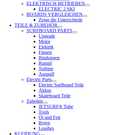
ELEKTRISCH BETRIEBEN
ELECTRIC 2 SKI
BOARDS VERGLEICHEN
Zeige die Unterschiede
TEILE & ZUBEHÖR
SURFBOARD PARTS
Upgrade
Motor
Elektrik
Finnen
Bindungen
Rumpf
Turbine
Auspuff
Electric Parts
Electric Surfboard Teile
Akkus
Skateboard Teile
Zubehör
JETSURF® Tube
Tools
Öl und Fett
Bojen
Leashes
KLEIDUNG