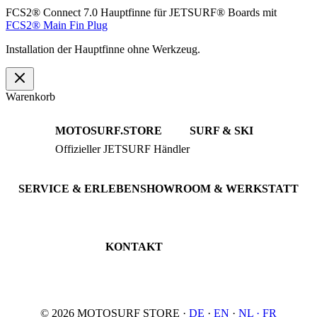
FCS2® Connect 7.0 Hauptfinne für JETSURF® Boards mit
FCS2® Main Fin Plug
Installation der Hauptfinne ohne Werkzeug.
Warenkorb
MOTOSURF.STORE
SURF & SKI
Offizieller JETSURF Händler
JETSURF Boards
Beratung · Probefahrten
JETSURF Ski
Gebrauchte Boards
SERVICE & ERLEBEN
SHOWROOM & WERKSTATT
Probefahrt buchen
An der Loher Mühle 4
Wartung & Inspektion
32545 Bad Oeynhausen
JETSURF Spots
Deutschland
KONTAKT
Tel: +49 5731 7555676
Email: info@motosurf.store
© 2026 MOTOSURF STORE ·
DE
·
EN
·
NL ·
FR