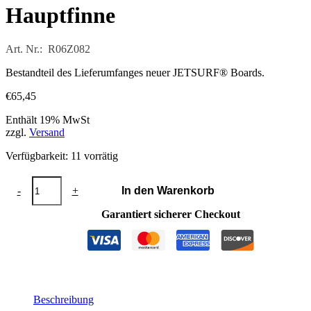
Hauptfinne
Art. Nr.: R06Z082
Bestandteil des Lieferumfanges neuer JETSURF® Boards.
€
65,45
Enthält 19% MwSt
zzgl.
Versand
Verfügbarkeit:
11 vorrätig
FCS2®
-
+
In den Warenkorb
Connect
7.0
Garantiert sicherer Checkout
Hauptfinne
Menge
Beschreibung