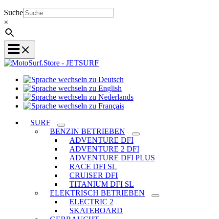
Suche
×
Sprache
Sprache
wechseln
wechseln
zu
Sprache
zu
Deutsch
Sprache
wechseln
English
wechseln
zu
SURF
zu
Nederlands
BENZIN BETRIEBEN
Français
ADVENTURE DFI
ADVENTURE 2 DFI
ADVENTURE DFI PLUS
RACE DFI SL
CRUISER DFI
TITANIUM DFI SL
ELEKTRISCH BETRIEBEN
ELECTRIC 2
SKATEBOARD