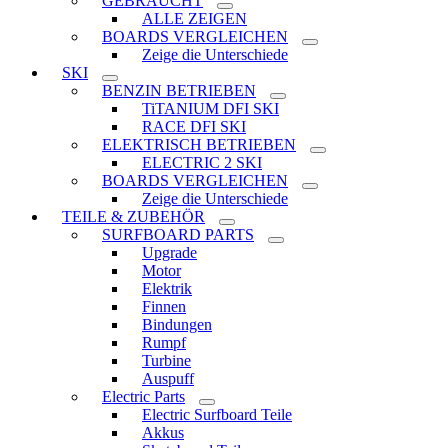
GEBRAUCHT
ALLE ZEIGEN
BOARDS VERGLEICHEN
Zeige die Unterschiede
SKI
BENZIN BETRIEBEN
TiTANIUM DFI SKI
RACE DFI SKI
ELEKTRISCH BETRIEBEN
ELECTRIC 2 SKI
BOARDS VERGLEICHEN
Zeige die Unterschiede
TEILE & ZUBEHÖR
SURFBOARD PARTS
Upgrade
Motor
Elektrik
Finnen
Bindungen
Rumpf
Turbine
Auspuff
Electric Parts
Electric Surfboard Teile
Akkus