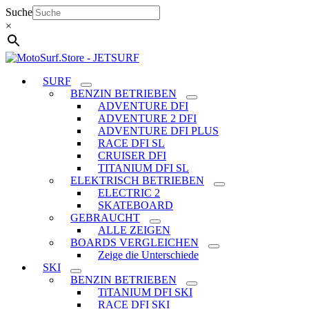
Zum
Suche
Inhalt
×
springen
SURF
BENZIN BETRIEBEN
ADVENTURE DFI
ADVENTURE 2 DFI
ADVENTURE DFI PLUS
RACE DFI SL
CRUISER DFI
TITANIUM DFI SL
ELEKTRISCH BETRIEBEN
ELECTRIC 2
SKATEBOARD
GEBRAUCHT
ALLE ZEIGEN
BOARDS VERGLEICHEN
Zeige die Unterschiede
SKI
BENZIN BETRIEBEN
TiTANIUM DFI SKI
RACE DFI SKI