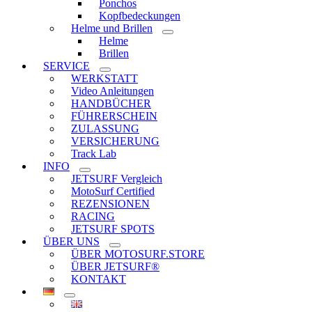
Ponchos
Kopfbedeckungen
Helme und Brillen
Helme
Brillen
SERVICE
WERKSTATT
Video Anleitungen
HANDBÜCHER
FÜHRERSCHEIN
ZULASSUNG
VERSICHERUNG
Track Lab
INFO
JETSURF Vergleich
MotoSurf Certified
REZENSIONEN
RACING
JETSURF SPOTS
ÜBER UNS
ÜBER MOTOSURF.STORE
ÜBER JETSURF®
KONTAKT