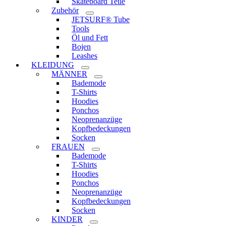
Skateboard Teile
Zubehör
JETSURF® Tube
Tools
Öl und Fett
Bojen
Leashes
KLEIDUNG
MÄNNER
Bademode
T-Shirts
Hoodies
Ponchos
Neoprenanzüge
Kopfbedeckungen
Socken
FRAUEN
Bademode
T-Shirts
Hoodies
Ponchos
Neoprenanzüge
Kopfbedeckungen
Socken
KINDER