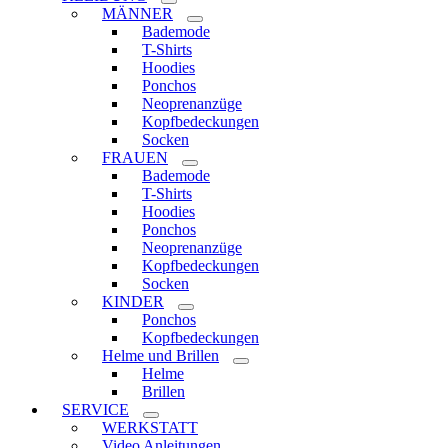
MÄNNER
Bademode
T-Shirts
Hoodies
Ponchos
Neoprenanzüge
Kopfbedeckungen
Socken
FRAUEN
Bademode
T-Shirts
Hoodies
Ponchos
Neoprenanzüge
Kopfbedeckungen
Socken
KINDER
Ponchos
Kopfbedeckungen
Helme und Brillen
Helme
Brillen
SERVICE
WERKSTATT
Video Anleitungen