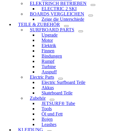
ELEKTRISCH BETRIEBEN
ELECTRIC 2 SKI
BOARDS VERGLEICHEN
Zeige die Unterschiede
TEILE & ZUBEHÖR
SURFBOARD PARTS
Upgrade
Motor
Elektrik
Finnen
Bindungen
Rumpf
Turbine
Auspuff
Electric Parts
Electric Surfboard Teile
Akkus
Skateboard Teile
Zubehör
JETSURF® Tube
Tools
Öl und Fett
Bojen
Leashes
KLEIDUNG