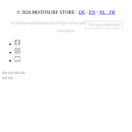
© 2026 MOTOSURF STORE ·
DE
·
EN
·
NL ·
FR
AGB
Impressum
Datenschutz
Widerruf
Versand
Vertrag widerrufen
Disclaimer
Nach
oben
scrollen