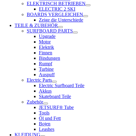
ELEKTRISCH BETRIEBEN
ELECTRIC 2 SKI
BOARDS VERGLEICHEN
Zeige die Unterschiede
TEILE & ZUBEHÖR
SURFBOARD PARTS
Upgrade
Motor
Elektrik
Finnen
Bindungen
Rumpf
Turbine
Auspuff
Electric Parts
Electric Surfboard Teile
Akkus
Skateboard Teile
Zubehör
JETSURF® Tube
Tools
Öl und Fett
Bojen
Leashes
KLEIDUNG