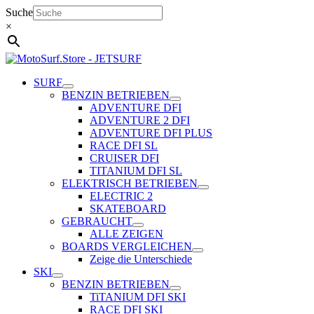
Zum
Suche
Inhalt
×
springen
SURF
BENZIN BETRIEBEN
ADVENTURE DFI
ADVENTURE 2 DFI
ADVENTURE DFI PLUS
RACE DFI SL
CRUISER DFI
TITANIUM DFI SL
ELEKTRISCH BETRIEBEN
ELECTRIC 2
SKATEBOARD
GEBRAUCHT
ALLE ZEIGEN
BOARDS VERGLEICHEN
Zeige die Unterschiede
SKI
BENZIN BETRIEBEN
TiTANIUM DFI SKI
RACE DFI SKI