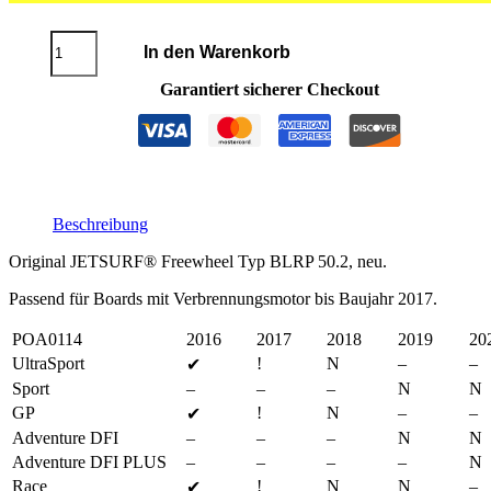
Freewheel
In den Warenkorb
BLRP
50.2
Garantiert sicherer Checkout
Menge
Beschreibung
Original JETSURF® Freewheel Typ BLRP 50.2, neu.
Passend für Boards mit Verbrennungsmotor bis Baujahr 2017.
POA0114
2016
2017
2018
2019
20
UltraSport
!
N
–
–
✔
Sport
–
–
–
N
N
GP
!
N
–
–
✔
Adventure DFI
–
–
–
N
N
Adventure DFI PLUS
–
–
–
–
N
Race
!
N
N
–
✔