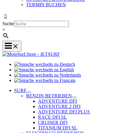
TERMIN BUCHEN
Suche
×
Sprache
Sprache
wechseln
wechseln
zu
Sprache
zu
Deutsch
Sprache
wechseln
English
wechseln
zu
SURF
zu
Nederlands
BENZIN BETRIEBEN
Français
ADVENTURE DFI
ADVENTURE 2 DFI
ADVENTURE DFI PLUS
RACE DFI SL
CRUISER DFI
TITANIUM DFI SL