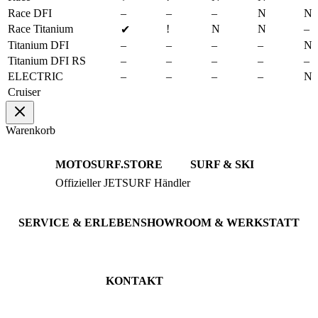
Race DFI
–
–
–
N
N
Race Titanium
!
N
N
–
✔
Titanium DFI
–
–
–
–
N
Titanium DFI RS
–
–
–
–
–
ELECTRIC
–
–
–
–
N
Cruiser
Warenkorb
MOTOSURF.STORE
SURF & SKI
Offizieller JETSURF Händler
JETSURF Boards
Beratung · Probefahrten
JETSURF Ski
Gebrauchte Boards
SERVICE & ERLEBEN
SHOWROOM & WERKSTATT
Probefahrt buchen
An der Loher Mühle 4
Wartung & Inspektion
32545 Bad Oeynhausen
JETSURF Spots
Deutschland
KONTAKT
Tel: +49 5731 7555676
Email: info@motosurf.store