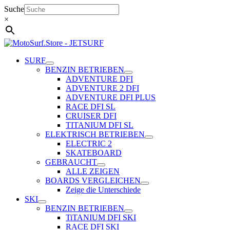
Zum
Suche
Inhalt
×
springen
SURF
BENZIN BETRIEBEN
ADVENTURE DFI
ADVENTURE 2 DFI
ADVENTURE DFI PLUS
RACE DFI SL
CRUISER DFI
TITANIUM DFI SL
ELEKTRISCH BETRIEBEN
ELECTRIC 2
SKATEBOARD
GEBRAUCHT
ALLE ZEIGEN
BOARDS VERGLEICHEN
Zeige die Unterschiede
SKI
BENZIN BETRIEBEN
TiTANIUM DFI SKI
RACE DFI SKI