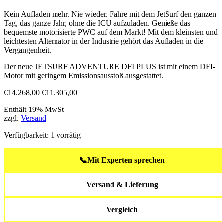
Kein Aufladen mehr. Nie wieder. Fahre mit dem JetSurf den ganzen
Tag, das ganze Jahr, ohne die ICU aufzuladen. Genieße das
bequemste motorisierte PWC auf dem Markt! Mit dem kleinsten und
leichtesten Alternator in der Industrie gehört das Aufladen in die
Vergangenheit.
Der neue JETSURF ADVENTURE DFI PLUS ist mit einem DFI-
Motor mit geringem Emissionsausstoß ausgestattet.
Ursprünglicher
Aktueller
€
14.268,00
€
11.305,00
Preis
Preis
Enthält 19% MwSt
war:
ist:
zzgl.
Versand
€14.268,00
€11.305,00.
Verfügbarkeit:
1 vorrätig
📞
Mit Experten sprechen
Versand & Lieferung
Vergleich