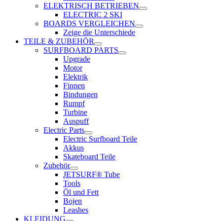
ELEKTRISCH BETRIEBEN
ELECTRIC 2 SKI
BOARDS VERGLEICHEN
Zeige die Unterschiede
TEILE & ZUBEHÖR
SURFBOARD PARTS
Upgrade
Motor
Elektrik
Finnen
Bindungen
Rumpf
Turbine
Auspuff
Electric Parts
Electric Surfboard Teile
Akkus
Skateboard Teile
Zubehör
JETSURF® Tube
Tools
Öl und Fett
Bojen
Leashes
KLEIDUNG