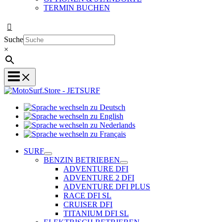
TERMIN BUCHEN
Suche
×
Sprache
Sprache
wechseln
wechseln
zu
Sprache
zu
Deutsch
Sprache
wechseln
English
wechseln
zu
SURF
zu
Nederlands
BENZIN BETRIEBEN
Français
ADVENTURE DFI
ADVENTURE 2 DFI
ADVENTURE DFI PLUS
RACE DFI SL
CRUISER DFI
TITANIUM DFI SL