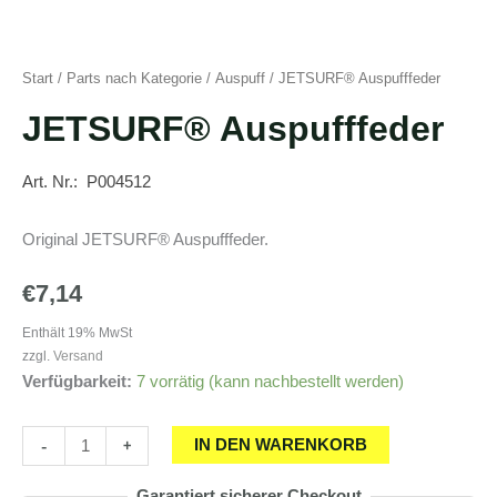
Start
/
Parts nach Kategorie
/
Auspuff
/ JETSURF® Auspufffeder
JETSURF® Auspufffeder
Art. Nr.: P004512
Original JETSURF® Auspufffeder.
€
7,14
Enthält 19% MwSt
zzgl.
Versand
Verfügbarkeit:
7 vorrätig (kann nachbestellt werden)
JETSURF®
-
+
IN DEN WARENKORB
Auspufffeder
Garantiert sicherer Checkout