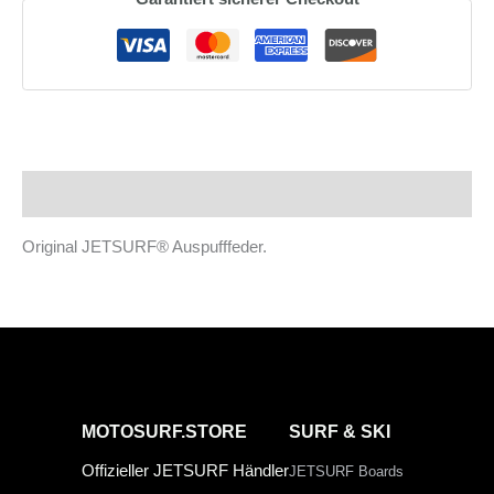
Menge
Beschreibung
Original JETSURF® Auspufffeder.
MOTOSURF.STORE
SURF & SKI
Offizieller JETSURF Händler
JETSURF Boards